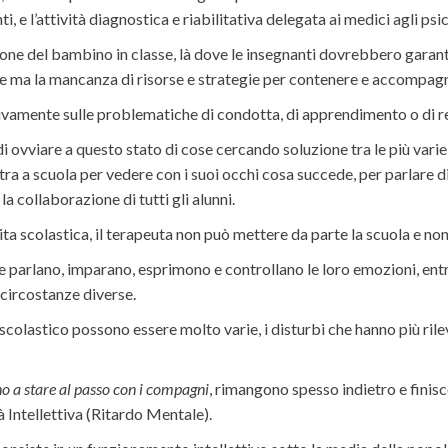
i, e l’attività diagnostica e riabilitativa delegata ai medici agli psic
one del bambino in classe, là dove le insegnanti dovrebbero garant
se ma la mancanza di risorse e strategie per contenere e accompagn
ativamente sulle problematiche di condotta, di apprendimento o di r
i ovviare a questo stato di cose cercando soluzione tra le più var
ntra a scuola per vedere con i suoi occhi cosa succede, per parlare
a collaborazione di tutti gli alunni.
ta scolastica, il terapeuta non può mettere da parte la scuola e non
 parlano, imparano, esprimono e controllano le loro emozioni, entran
 circostanze diverse.
colastico possono essere molto varie, i disturbi che hanno più ril
o a stare al passo con i compagni
, rimangono spesso indietro e finisc
à Intellettiva (Ritardo Mentale).