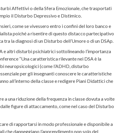
turbi Affettivi o della Sfera Emozionale, che trasportati
mpio il Disturbo Depressivo e Distimico.
nsieri, come se vivessero entro i confini del loro banco e
cialista poiché a risentire di questo distacco partecipativo
a tra la diagnosi di un Disturbo dell’Umore o di un DSAp.
 e altri disturbi psichiatrici sottolineando l’importanza
nference “Una caratteristica rilevante nei DSA è la
turbi neuropsicologici (come l’ADHD, disturbo
essenziale per gli insegnanti conoscere le caratteristiche
unno all’interno della classe e redigere Piani Didattici che
e a una riduzione della frequenza in classe dovuta a volte
rsi dalle figure di attaccamento, come nel caso del Disturbo
rcare di rapportarsi in modo professionale e disponibile a
tuali che danneggiano l’apprendimento non solo del