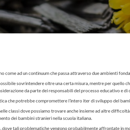
no come ad un continuum che passa attraverso due ambienti fondame
 possibile sovrintendere oltre una certa misura, mentre per quello c
iderazione da parte dei responsabili del processo educativo e di c
ica che potrebbe compromettere l’intero iter di sviluppo del bam
elle classi dove possiamo trovare anche insieme ad altre difficoltà
mento dei bambini stranieri nella scuola italiana.
vizi, dove tali problematiche vengono probabilmente affrontate in mo