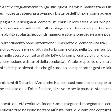
o a stare adeguatamente con gli altri
, questi bambini manifestano Dis
. In questa categoria troviamo i Disturbi dell’Umore, come ad ese
ni e alle insegnanti come tristi, chiusi in loro stessi e nei loro pe
to tipo causa a volte difficoltà di diagnosi differenziale per lo spe
le abilità scolastiche, quindi maggiore attenzione deve essere post
’Apprendimento pone l’attenzione sull’aspetto di comorbilità tra DSA
tà di co-occorrenza di altri disturbi come citato nella Consensus Co
nza nello stesso soggetto di più DSA o la compresenza di altri dis
a, depressione e disturbi della condotta).” A tale proposito diventa 
nni e delle problematiche che gli rendono unici per poter gestire l’al
blemi di Disturbi d’Ansia, che in alcuni casi possono anche portar
come nel caso della Fobia Scolare, altre volte per la paura di stacca
rapeuti dell’età evolutiva, incontriamo insegnanti impegnati nel ce
di questo tipo possono portare all’instaurarsi di dinamiche conflit