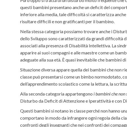
Purtroppo si tratta di un disturbo molto frequente che c
questi bambini presentano anche un deficit del comportam
inferiore alla media, tale difficoltà si caratterizza anch
risultare difficili e non gratificanti per il bambino.
Nella stessa categoria possiamo trovare anche i Disturbi
dello Sviluppo sono caratterizzati da grandi difficoltà di
associati alla presenza di Disabilità Intellettiva. La sin
apparire ai suoi compagni e alle maestre come un bambin
adeguate alla sua età. È quasi inevitabile che bambini di
Situazione diversa appare quella dei bambini che non ri
classe può presentarsi come un bimbo normodotato, con ad
dell’apprendimento scolastico come la lettura, la scrittur
Alla seconda categoria appartengono
i bambini che non 
Disturbo da Deficit di Attenzione e Iperattività e co
Questi bambini si notano in classe perché non hanno una 
comportano in modo da infrangere ogni regola della clas
confronti degli insegnanti che nei confronti dei compagn