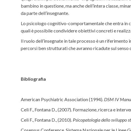
bambino in questione, ma anche dell’intera classe, mina
da parte dell’insegnante.
Lo psicologo cognitivo-comportamentale che entra in cl
quali è possibile condividere obiettivi concreti e realizza
Il ruolo dell’insegnate in tale processo è un riferimento
percorsi ben strutturati che avranno ricadute sul senso d
Bibliografia
American Psychiatric Association (1994).
DSM IV Manuale
Celi F., Fontana D., (2007). Formazione, ricerca e inter
Celi F., Fontana D., (2010).
Psicopatologia dello sviluppo s
Cosensus Conference. Sistema Nazionale per le Linee Gu