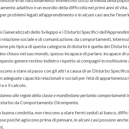
onsiste in un funzionamento intellettivo sotto la media della popola
ento adattivo e un esordio della difficoltà nei primi anni di vita.
e per problemi legati all’apprendimento e in alcuni casi anche l’inse
 Generalizzati dello Sviluppo e i Disturbi Specifici dell’Apprendim
 relazione sociale e di comunicazione, da comportamenti, interessi e 
drome più tipica di questa categoria di disturbi è quella dei Disturbi
o chiuso nel suo mondo, spesso incapace di parlare, incapace di us
 questo genere restino indietro rispetto ai compagni in moltissime at
escono a stare al passo con gli altri a causa di un Disturbo Spec
eguate capacità relazionali e sociali per l’età di appartenenza ma
a o il calcolo.
stanno alle regole della classe e manifestano pertanto comportamenti 
n Disturbo da Comportamento Dirompente.
buona condotta, non riescono a stare fermi seduti al banco, diffici
se poiché agiscono prima di pensare, in alcuni casi possono anche 
i.