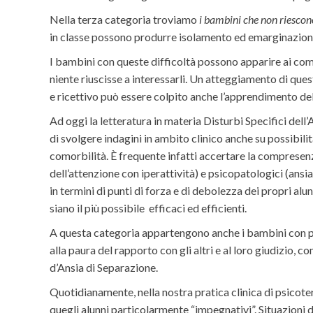
Nella terza categoria troviamo
i bambini che non riescon
in classe possono produrre isolamento ed emarginazione
I bambini con queste difficoltà possono apparire ai compag
niente riuscisse a interessarli. Un atteggiamento di ques
e ricettivo può essere colpito anche l’apprendimento del
Ad oggi la letteratura in materia Disturbi Specifici dell
di svolgere indagini in ambito clinico anche su possibili
comorbilità. È frequente infatti accertare la comprese
dell’attenzione con iperattività) e psicopatologici (ansi
in termini di punti di forza e di debolezza dei propri alu
siano il più possibile efficaci ed efficienti.
A questa categoria appartengono anche i bambini con pro
alla paura del rapporto con gli altri e al loro giudizio, 
d’Ansia di Separazione.
Quotidianamente, nella nostra pratica clinica di psicote
quegli alunni particolarmente “impegnativi”. Situazioni 