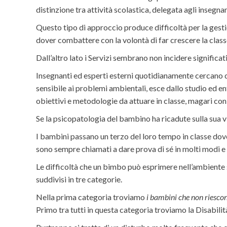
distinzione tra attività scolastica, delegata agli insegnant
Questo tipo di approccio produce difficoltà per la gesti
dover combattere con la volontà di far crescere la clas
Dall’altro lato i Servizi sembrano non incidere signific
Insegnanti ed esperti esterni quotidianamente cercano d
sensibile ai problemi ambientali, esce dallo studio ed e
obiettivi e metodologie da attuare in classe, magari con l
Se la psicopatologia del bambino ha ricadute sulla sua vi
I bambini passano un terzo del loro tempo in classe dove
sono sempre chiamati a dare prova di sé in molti modi e
Le difficoltà che un bimbo può esprimere nell’ambiente s
suddivisi in tre categorie.
Nella prima categoria troviamo
i bambini che non riescon
Primo tra tutti in questa categoria troviamo la Disabilit