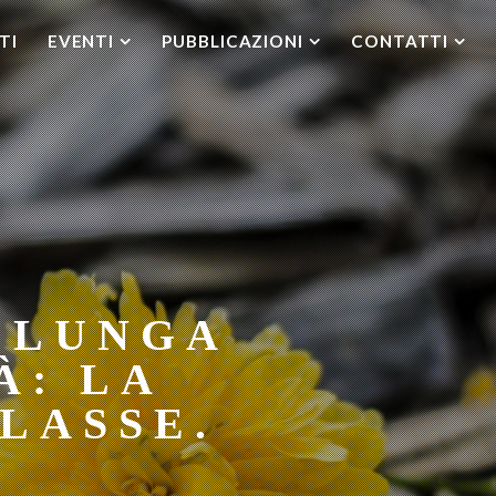
TI
EVENTI
PUBBLICAZIONI
CONTATTI
A LUNGA
À: LA
LASSE.