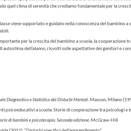
ndo quel clima di serenità che crediamo fondamentale per la crescit
asse viene supportato e guidato nella conoscenza del bambino a scu
bili.
 importante per la crescita del bambino a scuola, la cooperazione tra
i autostima dell’alunno, risvolti sulle aspettative dei genitori e co
 Diagnostico e Statistico dei Disturbi Mentali
. Masson, Milano (19
venti psicoeducativi a scuola. Storie di cooperazione tra psicologi 
torie di bambini e psicoterapia. Seconda edizione
. McGraw-Hill
ida (2011). “Disturbi specifici dell’apprendimento”