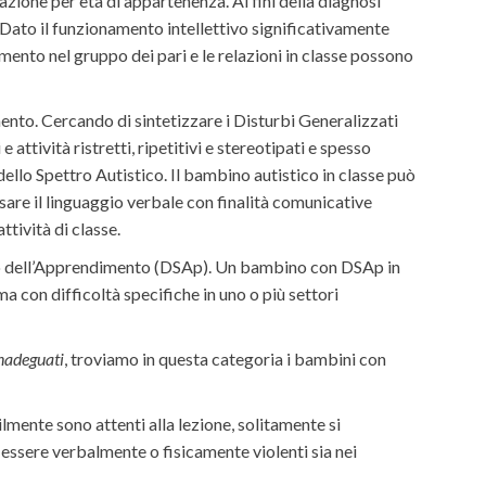
zione per età di appartenenza. Ai fini della diagnosi
 Dato il funzionamento intellettivo significativamente
rimento nel gruppo dei pari e le relazioni in classe possono
ento. Cercando di sintetizzare i Disturbi Generalizzati
attività ristretti, ripetitivi e stereotipati e spesso
 dello Spettro Autistico. Il bambino autistico in classe può
are il linguaggio verbale con finalità comunicative
tività di classe.
ifico dell’Apprendimento (DSAp). Un bambino con DSAp in
 con difficoltà specifiche in uno o più settori
inadeguati
, troviamo in questa categoria i bambini con
lmente sono attenti alla lezione, solitamente si
essere verbalmente o fisicamente violenti sia nei