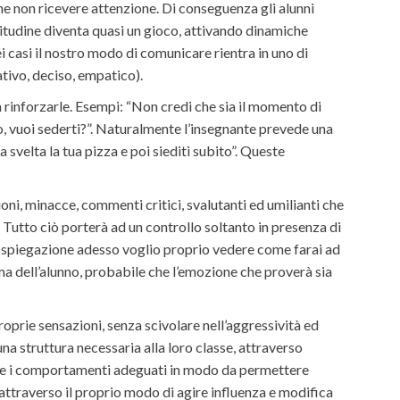
e non ricevere attenzione. Di conseguenza gli alunni
bitudine diventa quasi un gioco, attivando dinamiche
i casi il nostro modo di comunicare rientra in uno di
ativo, deciso, empatico).
a rinforzarle. Esempi: “Non credi che sia il momento di
to, vuoi sederti?”. Naturalmente l’insegnante prevede una
 svelta la tua pizza e poi siediti subito”. Queste
oni, minacce, commenti critici, svalutanti ed umilianti che
 Tutto ciò porterà ad un controllo soltanto in presenza di
a spiegazione adesso voglio proprio vedere come farai ad
ima dell’alunno, probabile che l’emozione che proverà sia
oprie sensazioni, senza scivolare nell’aggressività ed
na struttura necessaria alla loro classe, attraverso
gole e i comportamenti adeguati in modo da permettere
attraverso il proprio modo di agire influenza e modifica