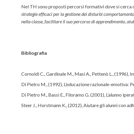
Nel TH sono proposti percorsi formativi dove si cerca d
strategie efficaci per la gestione dei disturbi comportamenta
nella classe, facilitare il suo percorso di apprendimento, aiu
Bibliografia
Cornoldi C., Gardinale M., Masi A., Pettenò L., (1996), I
Di Pietro M., (1992), L’educazione razionale-emotiva: P
Di Pietro M., Bassi E., Filoramo G. (2001), L’alunno ipe
Steer J., Horstmann K., (2012), Aiutare gli alunni con ad