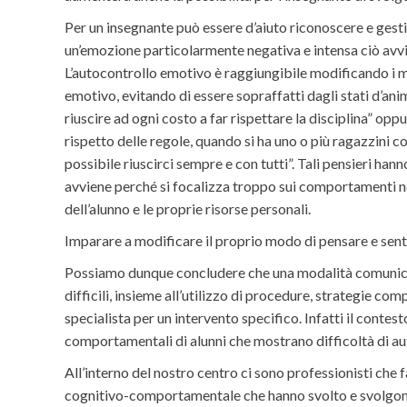
Per un insegnante può essere d’aiuto riconoscere e ges
un’emozione particolarmente negativa e intensa ciò avvien
L’autocontrollo emotivo è raggiungibile modificando i mo
emotivo, evitando di essere sopraffatti dagli stati d’an
riuscire ad ogni costo a far rispettare la disciplina” opp
rispetto delle regole, quando si ha uno o più ragazzini c
possibile riuscirci sempre e con tutti”. Tali pensieri h
avviene perché si focalizza troppo sui comportamenti negati
dell’alunno e le proprie risorse personali.
Imparare a modificare il proprio modo di pensare e sent
Possiamo dunque concludere che una modalità comunicati
difficili, insieme all’utilizzo di procedure, strategie co
specialista per un intervento specifico. Infatti il conte
comportamentali di alunni che mostrano difficoltà di a
All’interno del nostro centro ci sono professionisti che
cognitivo-comportamentale che hanno svolto e svolgono 