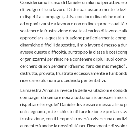
Consideriamo il caso di Daniele, un alunno iperattivo e
di svolgere il suo lavoro. Disturba costantemente le lezi
e dispetti ai compagni, attiva con loro dinamiche molto
ad organizzarsi e a lavorare con ordine e processualità.
sostenere la frustrazione dovuta al carico di lavoro e al
approcciarsi a questa situazione particolarmente comple
dinamiche difficili da gestire, il mio lavoro è messo a d
avesse queste difficoltà, purtroppo la classe è così comp
organizzarmi per riuscire a contenere di più i suoi com
cercherò di non perdermi d’animo, farò del mio meglio”. A
distrutta, provata, frustrata eccessivamente e furibon
ricercare soluzioni procedendo per tentativi.
La maestra Annalisa invece fa delle valutazioni e consid
compagni, dà sempre noia a tutti, non riconosce il mio r
rispettare le regole? Daniele deve essere messo al suo po
un’insegnante, mi è richiesto di fare lezione e portare 
frustrazione, con il tempo si troverà a vivere una condi
aumenterà anche la possibilità per l’insegnante di svolger