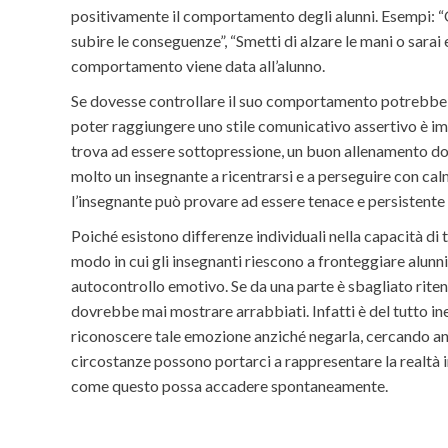
positivamente il comportamento degli alunni. Esempi: “Qu
subire le conseguenze”, “Smetti di alzare le mani o sarai
comportamento viene data all’alunno.
Se dovesse controllare il suo comportamento potrebbe es
poter raggiungere uno stile comunicativo assertivo è im
trova ad essere sottopressione, un buon allenamento dov
molto un insegnante a ricentrarsi e a perseguire con ca
l’insegnante può provare ad essere tenace e persistente
Poiché esistono differenze individuali nella capacità di 
modo in cui gli insegnanti riescono a fronteggiare alun
autocontrollo emotivo. Se da una parte è sbagliato ritener
dovrebbe mai mostrare arrabbiati. Infatti è del tutto ine
riconoscere tale emozione anziché negarla, cercando anche
circostanze possono portarci a rappresentare la realtà 
come questo possa accadere spontaneamente.