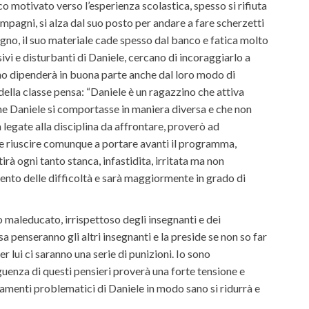
 motivato verso l’esperienza scolastica, spesso si rifiuta
ompagni, si alza dal suo posto per andare a fare scherzetti
gno, il suo materiale cade spesso dal banco e fatica molto
vi e disturbanti di Daniele, cercano di incoraggiarlo a
ranno dipenderà in buona parte anche dal loro modo di
ella classe pensa: “Daniele è un ragazzino che attiva
 che Daniele si comportasse in maniera diversa e che non
 legate alla disciplina da affrontare, proverò ad
 e riuscire comunque a portare avanti il programma,
rà ogni tanto stanca, infastidita, irritata ma non
nto delle difficoltà e sarà maggiormente in grado di
o maleducato, irrispettoso degli insegnanti e dei
 penseranno gli altri insegnanti e la preside se non so far
 lui ci saranno una serie di punizioni. Io sono
uenza di questi pensieri proverà una forte tensione e
tamenti problematici di Daniele in modo sano si ridurrà e