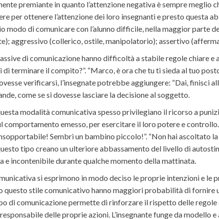
ente premiante in quanto l’attenzione negativa è sempre meglio ch
re per ottenere l’attenzione dei loro insegnanti e presto questa a
rio modo di comunicare con l’alunno difficile, nella maggior parte de
te); aggressivo (collerico, ostile, manipolatorio); assertivo (afferm
assive di comunicazione hanno difficoltà a stabile regole chiare e 
i di terminare il compito?”. “Marco, è ora che tu ti sieda al tuo pos
esse verificarsi, l’insegnate potrebbe aggiungere: “Dai, finisci alla
de, come se si dovesse lasciare la decisione al soggetto.
 questa modalità comunicativa spesso privilegiano il ricorso a punizi
sul comportamento emesso, per esercitare il loro potere e controllo.
 insopportabile! Sembri un bambino piccolo!”. “Non hai ascoltato l
i questo tipo creano un ulteriore abbassamento del livello di autost
a e incontenibile durante qualche momento della mattinata.
unicativa si esprimono in modo deciso le proprie intenzioni e le pr
no questo stile comunicativo hanno maggiori probabilità di fornire u
o tipo di comunicazione permette di rinforzare il rispetto delle re
responsabile delle proprie azioni. L’insegnante funge da modello e 