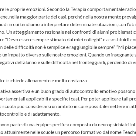
tire le proprie emozioni. Secondo la Terapia comportamentale razi
e, nella maggior parte dei casi, perché nella nostra mente prevalgon
di in cui tendiamo a interpretare determinate situazioni, con l’obi
imo. Un atteggiamento razionale nei confronti di alunni problematici
ure “Devo essere sempre stimato dai miei colleghi” e a sostituirli co
on delle difficoltà non è semplice e raggiungibile sempre”, “Mi pia
anno un impatto diverso sulle nostre emozioni. Quando un insegnante 
vi dell’alunno e sulle difficoltà nel fronteggiarli, perdendo di vista
irci richiede allenamento e molta costanza.
va assertiva e un buon grado di autocontrollo emotivo possono ai
mportamentali applicabili a specifici casi. Per poter applicare tali 
sto scuola può considerarsi un ambito in cui è possibile mettere in a
utocontrollo e di adattamento.
 fanno parte di una équipe specifica composta da neuropsichiatri inf
attualmente nelle scuole un percorso formativo dal nome Teacher H