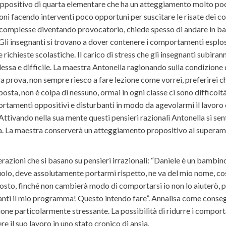
 oppositivo di quarta elementare che ha un atteggiamento molto poco
oni facendo interventi poco opportuni per suscitare le risate dei c
 complesse diventando provocatorio, chiede spesso di andare in ba
 Gli insegnanti si trovano a dover contenere i comportamenti esplosi
le richieste scolastiche. Il carico di stress che gli insegnanti subi
ssa e difficile. La maestra Antonella ragionando sulla condizione d
ura prova, non sempre riesco a fare lezione come vorrei, preferirei
osta, non è colpa di nessuno, ormai in ogni classe ci sono difficoltà
portamenti oppositivi e disturbanti in modo da agevolarmi il lavoro
ttivando nella sua mente questi pensieri razionali Antonella si senti
da. La maestra conserverà un atteggiamento propositivo al superame
erazioni che si basano su pensieri irrazionali: “Daniele è un bambin
uolo, deve assolutamente portarmi rispetto, ne va del mio nome, cosa
sto, finché non cambierà modo di comportarsi io non lo aiuterò, per
avanti il mio programma! Questo intendo fare”. Annalisa come conseg
zione particolarmente stressante. La possibilità di ridurre i compor
e il suo lavoro in uno stato cronico di ansia.