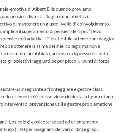
onale-emotiva di Albert Ellis quando proviamo
o pensieri distorti, illogici e non obiettivi.
ettivo di mantenere un giusto livello di coinvolgimento
, implica il superamento di pensieri del tipo: “Devo
n pensieri più adattivi: “E’ preferibile ottenere un maggior
cerebbe ottenere la stima dei miei colleghi ma non è
si sente molto arrabbiato, nervoso e depresso di solito
 gli obiettivi raggiunti, se pur piccoli, i punti di forza
utare un insegnante a fronteggiare e gestire classi
procedure sempre più spesso viene richiesta la figura di uno
tto interventi di prevenzione utili a gestire problematiche
antili, psicologi e psicoterapeuti ad orientamento
elp (TH) per insegnanti dei vari ordini e gradi.