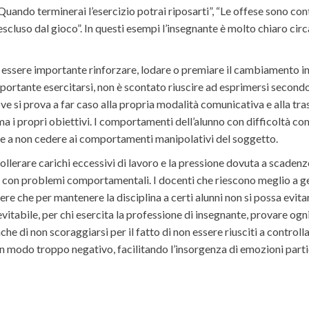
ando terminerai l’esercizio potrai riposarti”, “Le offese sono cont
 escluso dal gioco”. In questi esempi l’insegnante è molto chiaro cir
sere importante rinforzare, lodare o premiare il cambiamento in m
portante esercitarsi, non è scontato riuscire ad esprimersi second
e si prova a far caso alla propria modalità comunicativa e alla tr
lma i propri obiettivi. I comportamenti dell’alunno con difficoltà 
 e a non cedere ai comportamenti manipolativi del soggetto.
tollerare carichi eccessivi di lavoro e la pressione dovuta a scadenz
ni con problemi comportamentali. I docenti che riescono meglio a ge
e che per mantenere la disciplina a certi alunni non si possa evitare
vitabile, per chi esercita la professione di insegnante, provare ogni
 di non scoraggiarsi per il fatto di non essere riusciti a controllar
in modo troppo negativo, facilitando l’insorgenza di emozioni par