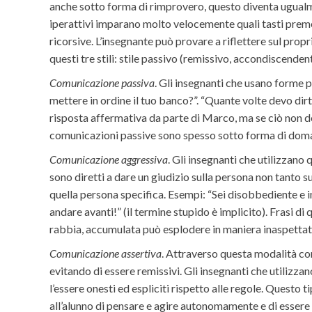
anche sotto forma di rimprovero, questo diventa ugualm
iperattivi imparano molto velocemente quali tasti preme
ricorsive. L’insegnante può provare a riflettere sul prop
questi tre stili: stile passivo (remissivo, accondiscenden
Comunicazione passiva
. Gli insegnanti che usano forme p
mettere in ordine il tuo banco?”. “Quante volte devo dirt
risposta affermativa da parte di Marco, ma se ciò non dov
comunicazioni passive sono spesso sotto forma di doman
Comunicazione aggressiva
. Gli insegnanti che utilizzano
sono diretti a dare un giudizio sulla persona non tanto 
quella persona specifica. Esempi: “Sei disobbediente e
andare avanti!” (il termine stupido è implicito). Frasi d
rabbia, accumulata può esplodere in maniera inaspettat
Comunicazione assertiva
. Attraverso questa modalità com
evitando di essere remissivi. Gli insegnanti che utilizza
l’essere onesti ed espliciti rispetto alle regole. Quest
all’alunno di pensare e agire autonomamente e di essere 