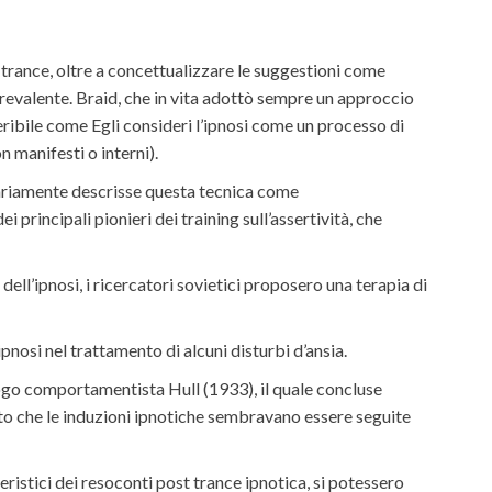
 trance, oltre a concettualizzare le suggestioni come
 prevalente. Braid, che in vita adottò sempre un approccio
ribile come Egli consideri l’ipnosi come un processo di
 manifesti o interni).
inariamente descrisse questa tecnica come
rincipali pionieri dei training sull’assertività, che
ell’ipnosi, i ricercatori sovietici proposero una terapia di
osi nel trattamento di alcuni disturbi d’ansia.
ogo comportamentista Hull (1933), il quale concluse
atto che le induzioni ipnotiche sembravano essere seguite
istici dei resoconti post trance ipnotica, si potessero