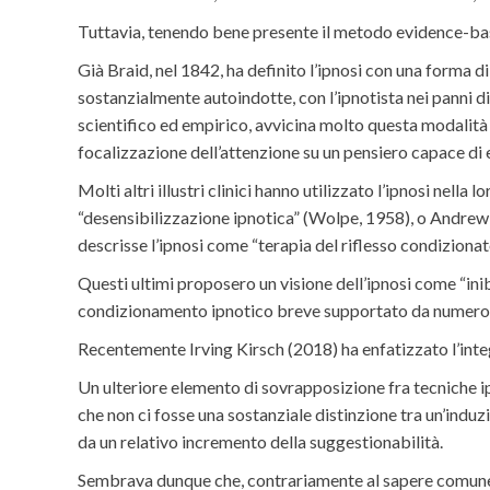
Tuttavia, tenendo bene presente il metodo evidence-bas
Già Braid, nel 1842, ha definito l’ipnosi con una forma 
sostanzialmente autoindotte, con l’ipnotista nei panni di
scientifico ed empirico, avvicina molto questa modalità
focalizzazione dell’attenzione su un pensiero capace di 
Molti altri illustri clinici hanno utilizzato l’ipnosi n
“desensibilizzazione ipnotica” (Wolpe, 1958), o Andrew Sa
descrisse l’ipnosi come “terapia del riflesso condizionato
Questi ultimi proposero un visione dell’ipnosi come “inib
condizionamento ipnotico breve supportato da numerose
Recentemente Irving Kirsch (2018) ha enfatizzato l’inte
Un ulteriore elemento di sovrapposizione fra tecniche 
che non ci fosse una sostanziale distinzione tra un’indu
da un relativo incremento della suggestionabilità.
Sembrava dunque che, contrariamente al sapere comune, p