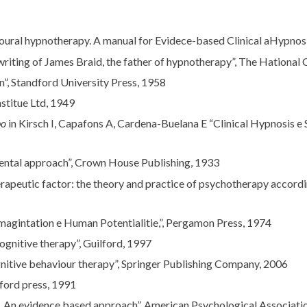
oural hypnotherapy. A manual for Evidece-based Clinical aHypnosi
 writing of James Braid, the father of hypnotherapy”, The Hationa
n”, Standford University Press, 1958
nstitue Ltd, 1949
bo
in Kirsch I, Capafons A, Cardena-Buelana E “Clinical Hypnosis e S
tmental approach”, Crown House Publishing, 1933
rapeutic factor: the theory and practice of psychotherapy accordi
magintation e Human Potentialitie,”, Pergamon Press, 1974
ognitive therapy”, Guilford, 1997
gnitive behaviour therapy”, Springer Publishing Company, 2006
lford press, 1991
sis. An evidence based approach”, American Psychological Associati