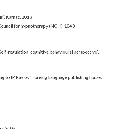
s”, Karnac, 2013
l Council for hypnotherapy (NCH), 1843
elf-regulation: cognitive behavioural perspective”,
ng to IP Pavlov”, Foreing Language publishing house,
on, 2006