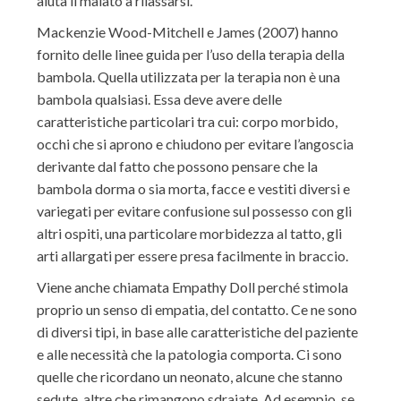
aiuta il malato a rilassarsi.
Mackenzie Wood-Mitchell e James (2007) hanno
fornito delle linee guida per l’uso della terapia della
bambola. Quella utilizzata per la terapia non è una
bambola qualsiasi. Essa deve avere delle
caratteristiche particolari tra cui: corpo morbido,
occhi che si aprono e chiudono per evitare l’angoscia
derivante dal fatto che possono pensare che la
bambola dorma o sia morta, facce e vestiti diversi e
variegati per evitare confusione sul possesso con gli
altri ospiti, una particolare morbidezza al tatto, gli
arti allargati per essere presa facilmente in braccio.
Viene anche chiamata Empathy Doll perché stimola
proprio un senso di empatia, del contatto. Ce ne sono
di diversi tipi, in base alle caratteristiche del paziente
e alle necessità che la patologia comporta. Ci sono
quelle che ricordano un neonato, alcune che stanno
sedute, altre che rimangono sdraiate. Ad esempio, se