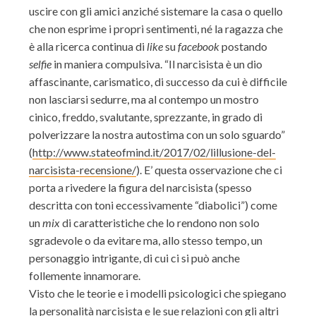
uscire con gli amici anziché sistemare la casa o quello
che non esprime i propri sentimenti, né la ragazza che
è alla ricerca continua di
like
su
facebook
postando
selfie
in maniera compulsiva. “Il narcisista è un dio
affascinante, carismatico, di successo da cui è difficile
non lasciarsi sedurre, ma al contempo un mostro
cinico, freddo, svalutante, sprezzante, in grado di
polverizzare la nostra autostima con un solo sguardo”
(
http://www.stateofmind.it/2017/02/lillusione-del-
narcisista-recensione/
). E’ questa osservazione che ci
porta a rivedere la figura del narcisista (spesso
descritta con toni eccessivamente “diabolici”) come
un
mix
di caratteristiche che lo rendono non solo
sgradevole o da evitare ma, allo stesso tempo, un
personaggio intrigante, di cui ci si può anche
follemente innamorare.
Visto che le teorie e i modelli psicologici che spiegano
la personalità narcisista e le sue relazioni con gli altri