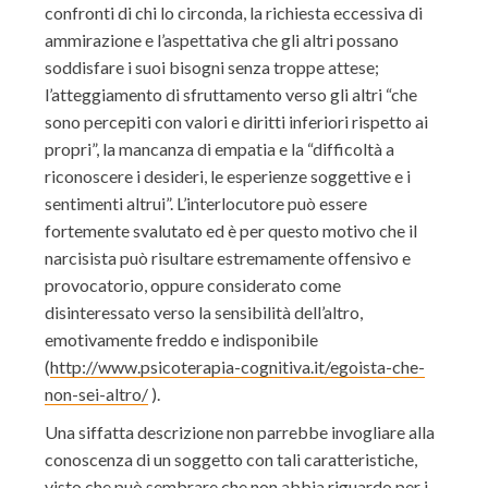
confronti di chi lo circonda, la richiesta eccessiva di
ammirazione e l’aspettativa che gli altri possano
soddisfare i suoi bisogni senza troppe attese;
l’atteggiamento di sfruttamento verso gli altri “che
sono percepiti con valori e diritti inferiori rispetto ai
propri”, la mancanza di empatia e la “difficoltà a
riconoscere i desideri, le esperienze soggettive e i
sentimenti altrui”. L’interlocutore può essere
fortemente svalutato ed è per questo motivo che il
narcisista può risultare estremamente offensivo e
provocatorio, oppure considerato come
disinteressato verso la sensibilità dell’altro,
emotivamente freddo e indisponibile
(
http://www.psicoterapia-cognitiva.it/egoista-che-
non-sei-altro/
).
Una siffatta descrizione non parrebbe invogliare alla
conoscenza di un soggetto con tali caratteristiche,
visto che può sembrare che non abbia riguardo per i