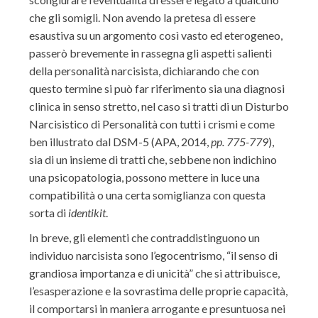
che gli somigli. Non avendo la pretesa di essere
esaustiva su un argomento così vasto ed eterogeneo,
passerò brevemente in rassegna gli aspetti salienti
della personalità narcisista, dichiarando che con
questo termine si può far riferimento sia una diagnosi
clinica in senso stretto, nel caso si tratti di un Disturbo
Narcisistico di Personalità con tutti i crismi e come
ben illustrato dal DSM-5 (APA, 2014,
pp. 775-779
),
sia di un insieme di tratti che, sebbene non indichino
una psicopatologia, possono mettere in luce una
compatibilità o una certa somiglianza con questa
sorta di
identikit
.
In breve, gli elementi che contraddistinguono un
individuo narcisista sono l’egocentrismo, “il senso di
grandiosa importanza e di unicità” che si attribuisce,
l’esasperazione e la sovrastima delle proprie capacità,
il comportarsi in maniera arrogante e presuntuosa nei