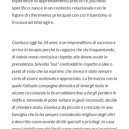
esperienze di apprendimento precoci e, più nello
specifico, nasce in un contesto relazionale con le
figure di riferimento principali con cui il bambino si
trovava ad interagire.
Gianluca oggi ha 34 anni, è un imprenditore di successo e
arriva in terapia perché la ragazza che sta frequentando,
di indole meno remissiva rispetto alle donne avute in
precedenza, talvolta “osa” contraddirlo rispetto a idee o
punti di vista che lui esprime, che invece è stato sempre
certo di essere sostenuto e apprezzato. La fermezza con la
quale l’attuale compagna dimostra di tenergli testa in
alcune circostanze lo fa arrabbiare fino a fargli perdere le
staffe e, temendo di poter esitare in gesti inconsulti, decide
di chiedere aiuto. Gianluca da piccolo è cresciuto in una
famiglia che lo ha sempre considerato migliore degli altri
e descritto come avente diritti speciali e privilegi. In casa
non si stabilivano dei limiti e non seguivano mai punizioni