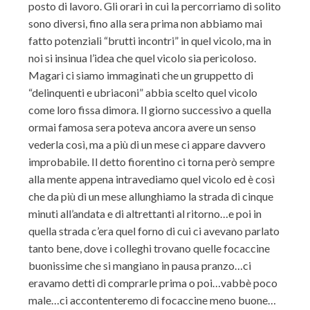
posto di lavoro. Gli orari in cui la percorriamo di solito
sono diversi, fino alla sera prima non abbiamo mai
fatto potenziali “brutti incontri” in quel vicolo, ma in
noi si insinua l’idea che quel vicolo sia pericoloso.
Magari ci siamo immaginati che un gruppetto di
“delinquenti e ubriaconi” abbia scelto quel vicolo
come loro fissa dimora. Il giorno successivo a quella
ormai famosa sera poteva ancora avere un senso
vederla così, ma a più di un mese ci appare davvero
improbabile. Il detto fiorentino ci torna però sempre
alla mente appena intravediamo quel vicolo ed è così
che da più di un mese allunghiamo la strada di cinque
minuti all’andata e di altrettanti al ritorno…e poi in
quella strada c’era quel forno di cui ci avevano parlato
tanto bene, dove i colleghi trovano quelle focaccine
buonissime che si mangiano in pausa pranzo…ci
eravamo detti di comprarle prima o poi…vabbè poco
male…ci accontenteremo di focaccine meno buone…