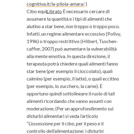
cognitiva.it/la-pilola-amara/
)
Cibo equi
L
ibrato
È necessario cercare di
assumere la quantità e i tipi di alimenti che
aiutino a star bene, non troppo o troppo poco.
Infatti, un regime alimentare eccessivo (Polivy,
1996) o troppo restrittivo (Hilbert, Tuschen-
caffier, 2007) può aumentare la vulnerabilità
alla mente emotiva. In questa direzione, il
terapeuta potrà chiedere quali alimenti fanno
star bene (per esempio il cioccolato), quali
calmino (per esempio, il latte), o quali eccitino
(per esempio, lo zucchero, la carne). È
opportuno quindi sottolineare il ruolo di tali
alimenti ricordando che vanno assunti con
moderazione. (Per un approfondimento sui
disturbi alimentari si veda l’articolo
“L’ossessione per il cibo, per il peso e il
controllo dell’alimentazione: i disturbi