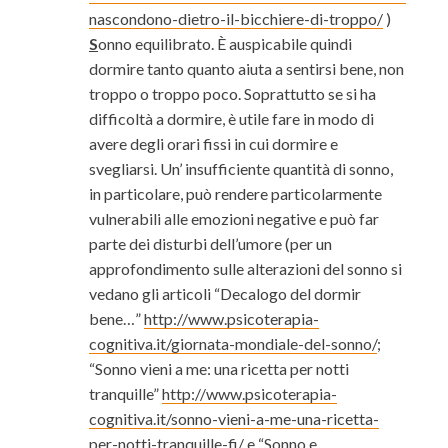
nascondono-dietro-il-bicchiere-di-troppo/
)
S
onno equilibrato. È auspicabile quindi
dormire tanto quanto aiuta a sentirsi bene, non
troppo o troppo poco. Soprattutto se si ha
difficoltà a dormire, è utile fare in modo di
avere degli orari fissi in cui dormire e
svegliarsi. Un’ insufficiente quantità di sonno,
in particolare, può rendere particolarmente
vulnerabili alle emozioni negative e può far
parte dei disturbi dell’umore (per un
approfondimento sulle alterazioni del sonno si
vedano gli articoli “Decalogo del dormir
bene…”
http://www.psicoterapia-
cognitiva.it/giornata-mondiale-del-sonno/
;
“Sonno vieni a me: una ricetta per notti
tranquille”
http://www.psicoterapia-
cognitiva.it/sonno-vieni-a-me-una-ricetta-
per-notti-tranquille-fi/
e “Sonno e