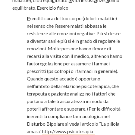
malattie), cibo equi
L
ibrato,
E
vita le sost
A
nze,
S
onno
equilibrato,
E
sercizio fisico:
P
renditi cura del tuo corpo (dolori, malattie)
nel senso che l’essere malati abbassa le
resistenze alle emozioni negative. Più si riesce
a diventar sani e più si è in grado di regolare le
emozioni. Molte persone hanno timore di
recarsi alla visita con il medico, altre non hanno
l’autoregolazione per assumere i farmaci
prescritti (psicotropi o i farmaci in generale).
Quando questo accade è opportuno,
nell’ambito della relazione psicoterapica, che
terapeuta e paziente analizzino i fattori che
portano a tale trascuratezza in modo da
poterli affrontare e superare. (Per le difficoltà
inerenti la compliance farmacologica nel
Disturbo Bipolare si veda l’articolo “La pillola
amara”
http://www.psicoterapia-