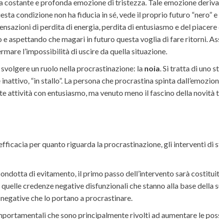
 costante e profonda emozione di tristezza. Tale emozione deriva d
questa condizione non ha fiducia in sé, vede il proprio futuro “nero
sazioni di perdita di energia, perdita di entusiasmo e del piacere 
lo e aspettando che magari in futuro questa voglia di fare ritorni
mare l’impossibilità di uscire da quella situazione.
 svolgere un ruolo nella procrastinazione: la
noia
. Si tratta di uno
 inattivo, “in stallo”. La persona che procrastina spinta dall’emozio
te attività con entusiasmo, ma venuto meno il fascino della novità t
efficacia per quanto riguarda la procrastinazione, gli interventi
dotta di evitamento, il primo passo dell’intervento sarà costituit
ne quelle credenze negative disfunzionali che stanno alla base della
ni negative che lo portano a procrastinare.
ortamentali che sono principalmente rivolti ad aumentare le possibil