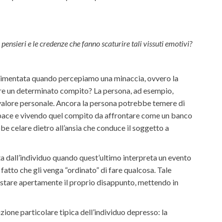
ensieri e le credenze che fanno scaturire tali vissuti emotivi?
rimentata quando percepiamo una minaccia, ovvero la
re un determinato compito? La persona, ad esempio,
 valore personale. Ancora la persona potrebbe temere di
apace e vivendo quel compito da affrontare come un banco
be celare dietro all’ansia che conduce il soggetto a
ta dall’individuo quando quest’ultimo interpreta un evento
atto che gli venga “ordinato” di fare qualcosa. Tale
estare apertamente il proprio disappunto, mettendo in
dizione particolare tipica dell’individuo depresso: la