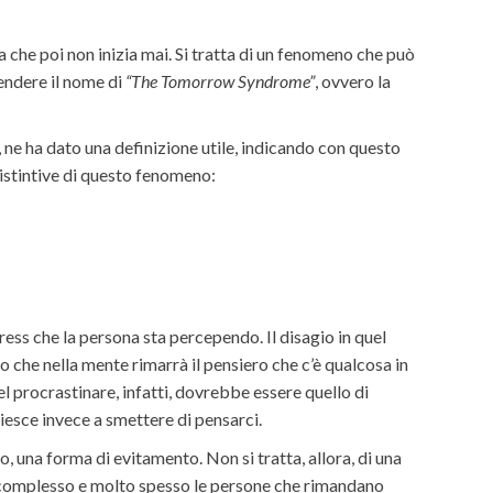
 che poi non inizia mai. Si tratta di un fenomeno che può
rendere il nome di
“The Tomorrow Syndrome”
, ovvero la
, ne ha dato una definizione utile, indicando con questo
distintive di questo fenomeno:
ss che la persona sta percependo. Il disagio in quel
 che nella mente rimarrà il pensiero che c’è qualcosa in
 procrastinare, infatti, dovrebbe essere quello di
esce invece a smettere di pensarci.
, una forma di evitamento. Non si tratta, allora, di una
più complesso e molto spesso le persone che rimandano