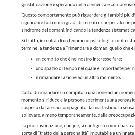
giustificazione e sperando nella clemenza e comprension
Questo comportamento può riguardare gli ambiti più diver
riguardare tutti noi in gradi differenti e che per alcune 
sindrome del domani, indicando la tendenza sistematica
Si tratta, in realtà, di un fenomeno psicologico molto st
termine la tendenza a “rimandare a domani quello che è n
un compito che è nel nostro interesse fare;
uno spazio di tempo nel quale è importante per n
il rimandare l’azione ad un altro momento.
L’atto di rimandare un compito o un’azione ad un moment
momento si riduce e la persona sperimenta una sensazione
sospeso da fare, accompagnato da una fastidiosa sensazi
sollevare, almeno temporaneamente, dalla preoccupazio
La procrastinazione, dunque, si configura come una strate
sorta di “tratto della personalità” imputabile a un’inna