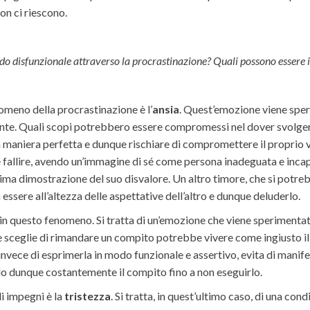
on ci riescono.
do disfunzionale attraverso la procrastinazione? Quali possono essere i p
omeno della procrastinazione è l’
ansia
. Quest’emozione viene spe
nte. Quali scopi potrebbero essere compromessi nel dover svolge
n maniera perfetta e dunque rischiare di compromettere il proprio
e fallire, avendo un’immagine di sé come persona inadeguata e inc
ima dimostrazione del suo disvalore. Un altro timore, che si potreb
ssere all’altezza delle aspettative dell’altro e dunque deluderlo.
 in questo fenomeno. Si tratta di un’emozione che viene sperimenta
sceglie di rimandare un compito potrebbe vivere come ingiusto il f
nvece di esprimerla in modo funzionale e assertivo, evita di manif
 dunque costantemente il compito fino a non eseguirlo.
i impegni è la
tristezza
. Si tratta, in quest’ultimo caso, di una con