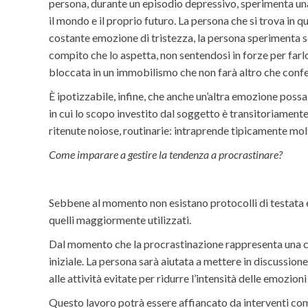
persona, durante un episodio depressivo, sperimenta una
il mondo e il proprio futuro. La persona che si trova in 
costante emozione di tristezza, la persona sperimenta sen
compito che lo aspetta, non sentendosi in forze per far
bloccata in un immobilismo che non farà altro che confer
È ipotizzabile, infine, che anche un’altra emozione possa
in cui lo scopo investito dal soggetto è transitoriamente
ritenute noiose, routinarie: intraprende tipicamente mol
Come imparare a gestire la tendenza a procrastinare?
Sebbene al momento non esistano protocolli di testata 
quelli maggiormente utilizzati.
Dal momento che la procrastinazione rappresenta una con
iniziale. La persona sarà aiutata a mettere in discussio
alle attività evitate per ridurre l’intensità delle emozio
Questo lavoro potrà essere affiancato da interventi comp