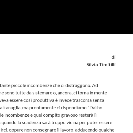
di
Silvia Timitilli
i tante piccole incombenze che ci distraggono. Ad
e sono tutte da sistemare o, ancora, ci torna in mente
veva essere così produttiva è invece trascorsa senza
i attanaglia, ma prontamente ci rispondiamo “Dai ho
le incombenze e quel compito gravoso resterà lì
a quando la scadenza sarà troppo vicina per poter essere
scirci, oppure non consegnare il lavoro, adducendo qualche