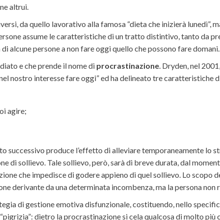
e altrui.
si, da quello lavorativo alla famosa “dieta che inizierà lunedì”, ma
persone assume le caratteristiche di un tratto distintivo, tanto da p
 di alcune persone a non fare oggi quello che possono fare domani.
udiato e che prende il nome di
procrastinazione
. Dryden, nel 2001
el nostro interesse fare oggi” ed ha delineato tre caratteristiche 
oi agire;
o successivo produce l’effetto di alleviare temporaneamente lo stre
 di sollievo. Tale sollievo, però, sarà di breve durata, dal momento
one che impedisce di godere appieno di quel sollievo. Lo scopo del
ne derivante da una determinata incombenza, ma la persona non ri
gia di gestione emotiva disfunzionale, costituendo, nello specifico
ta “pigrizia”: dietro la procrastinazione si cela qualcosa di molto 