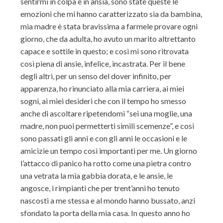
sentirmi in colpa e in ansia, sono state queste le
emozioni che mi hanno caratterizzato sia da bambina,
mia madre è stata bravissima a farmele provare ogni
giorno, che da adulta, ho avuto un marito altrettanto
capace e sottile in questo; e così mi sono ritrovata
così piena di ansie, infelice, incastrata. Per il bene
degli altri, per un senso del dover infinito, per
apparenza, ho rinunciato alla mia carriera, ai miei
sogni, ai miei desideri che con il tempo ho smesso
anche di ascoltare ripetendomi “sei una moglie, una
madre, non puoi permetterti simili scemenze”, e così
sono passati gli anni e con gli anni le occasioni e le
amicizie un tempo così importanti per me. Un giorno
l’attacco di panico ha rotto come una pietra contro
una vetrata la mia gabbia dorata, e le ansie, le
angosce, i rimpianti che per trent’anni ho tenuto
nascosti a me stessa e al mondo hanno bussato, anzi
sfondato la porta della mia casa. In questo anno ho