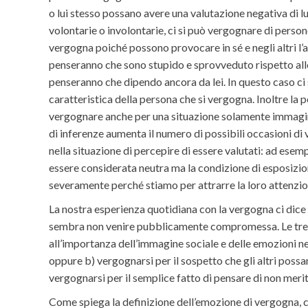
o lui stesso possano avere una valutazione negativa di lu
volontarie o involontarie, ci si può vergognare di perso
vergogna poiché possono provocare in sé e negli altri l
penseranno che sono stupido e sprovveduto rispetto all
penseranno che dipendo ancora da lei. In questo caso ci
caratteristica della persona che si vergogna. Inoltre la p
vergognare anche per una situazione solamente immaginat
di inferenze aumenta il numero di possibili occasioni 
nella situazione di percepire di essere valutati: ad ese
essere considerata neutra ma la condizione di esposizione
severamente perché stiamo per attrarre la loro attenzione
La nostra esperienza quotidiana con la vergogna ci dic
sembra non venire pubblicamente compromessa. Le tre r
all’importanza dell’immagine sociale e delle emozioni ne
oppure b) vergognarsi per il sospetto che gli altri poss
vergognarsi per il semplice fatto di pensare di non merita
Come spiega la definizione dell’emozione di vergogna, ci 