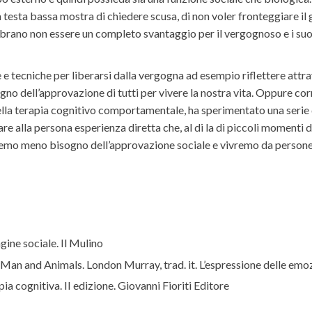
a testa bassa mostra di chiedere scusa, di non voler fronteggiare i
rano non essere un completo svantaggio per il vergognoso e i suoi 
 e tecniche per liberarsi dalla vergogna ad esempio riflettere attra
ogno dell’approvazione di tutti per vivere la nostra vita. Oppure co
lla terapia cognitivo comportamentale, ha sperimentato una serie di
vare alla persona esperienza diretta che, al di la di piccoli momenti 
 avremo meno bisogno dell’approvazione sociale e vivremo da persone
ine sociale. Il Mulino
an and Animals. London Murray, trad. it. L’espressione delle emoz
ia cognitiva. II edizione. Giovanni Fioriti Editore