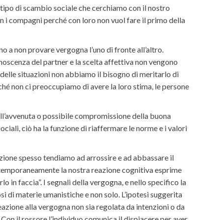
l tipo di scambio sociale che cerchiamo con il nostro
n i compagni perché con loro non vuol fare il primo della
 a non provare vergogna l’uno di fronte all’altro.
conoscenza del partner e la scelta affettiva non vengono
 delle situazioni non abbiamo il bisogno di meritarlo di
ché non ci preoccupiamo di avere la loro stima, le persone
dell’avvenuta o possibile compromissione della buona
iali, ciò ha la funzione di riaffermare le norme e i valori
zione spesso tendiamo ad arrossire e ad abbassare il
ontemporaneamente la nostra reazione cognitiva esprime
o in faccia”. I segnali della vergogna, e nello specifico la
i di materie umanistiche e non solo. L’ipotesi suggerita
eazione alla vergogna non sia regolata da intenzioni o da
 Con il rossore l’individuo comunica il dispiacere per aver