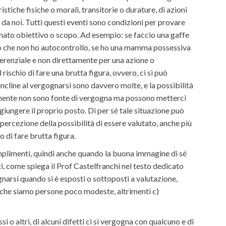
stiche fisiche o morali, transitorie o durature, di azioni
 da noi. Tutti questi eventi sono condizioni per provare
inato obiettivo o scopo. Ad esempio: se faccio una gaffe
no che non ho autocontrollo, se ho una mamma possessiva
ferenziale e non direttamente per una azione o
rischio di fare una brutta figura, ovvero, ci si può
cline al vergognarsi sono davvero molte, e la possibilità
almente non sono fonte di vergogna ma possono metterci
iungere il proprio posto. Di per sé tale situazione può
 percezione della possibilità di essere valutato, anche più
 di fare brutta figura.
mplimenti, quindi anche quando la buona immagine di sé
come spiega il Prof Castelfranchi nel testo dedicato
narsi quando si è esposti o sottoposti a valutazione,
di che siamo persone poco modeste, altrimenti c)
o altri, di alcuni difetti ci si vergogna con qualcuno e di