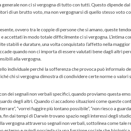
ea generale non ci si vergogna di tutto con tutti. Questo dipende da
tori di un brutto voto, ma non vergognarsi di quello stesso voto co
sente, ovvero tra le coppie di persone che si amano, queste tendono
i e accettati in modo totale difficilmente ci si vergogna. L’intima 
e stabili e durature, una volta conquistato l’affetto nella maggior
accade quando non ci importa di essere valutati bene dagli altri per
sibili alla vergogna.
livello individuale perché la sofferenza che provoca può informalo 
iché chi si vergogna dimostra di condividere certe norme o valori soc
con dei segnali non verbali specifici, quando proviamo questa emo
sguardo degli altri. Quando ci accadono situazioni come queste c
rrare”, “vorrei fuggire più lontano possibile”, “non riesco a guardarl
fin dai tempi di Darwin trovano spazio negli interessi degli studios
ella vergogna attraverso segnali non verbali, sottolinea come tale r
po esterno e quindi possieda sia una funzione sociale che biologica.