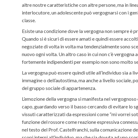
altre nostre caratteristiche con altre persone, ma in lin
interlocutore, un adolescente può vergognarsi con i geni
classe.
Esiste una condizione dove la vergogna non sempre è pre
Quando si è sicuri di essere amati e quindi essere accolt
negoziate di volta in volta ma tendenzialmente sono scelt
nuovo ogni volta. Un altro caso in cui non c’è vergogna 
fortemente indipendenti per esempio non sono molto sen
La vergogna può essere quindi utile all’individuo sia a 
immagine o dell’autostima, ma anche a livello sociale, po
del gruppo sociale di appartenenza.
L’emozione della vergogna si manifesta nel vergognoso 
capo, guardando verso il basso cercando di evitare lo 
vissuti caratterizzati da espressioni come “mi vorrei sotte
funzione del rossore come reazione espressiva connessa, 
nel testo del Prof. Castelfranchi, sulla comunicazione d
scopi interni all’individuo, ma che sia dovuta ad uno sco