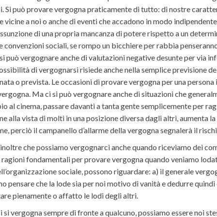
i. Si può provare vergogna praticamente di tutto: di nostre caratteri
ne vicine a noi o anche di eventi che accadono in modo indipendente
’assunzione di una propria mancanza di potere rispetto a un determ
e convenzioni sociali, se rompo un bicchiere per rabbia penseran
 si può vergognare anche di valutazioni negative desunte per via in
ossibilità di vergognarsi risiede anche nella semplice previsione del 
a o prevista. Le occasioni di provare vergogna per una persona in
di vergogna. Ma ci si può vergognare anche di situazioni che gener
mpio al cinema, passare davanti a tanta gente semplicemente per ragg
 alla vista di molti in una posizione diversa dagli altri, aumenta la
, perciò il campanello d’allarme della vergogna segnalerà il rischio
e inoltre che possiamo vergognarci anche quando riceviamo dei co
agioni fondamentali per provare vergogna quando veniamo lodati, 
ll’organizzazione sociale, possono riguardare: a) il generale vergog
ano pensare che la lode sia per noi motivo di vanità e dedurre quin
re pienamente o affatto le lodi degli altri.
si vergogna sempre di fronte a qualcuno, possiamo essere noi stessi 