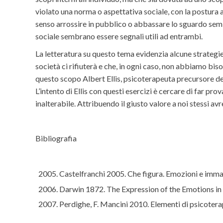
violato una norma o aspettativa sociale, con la postura 
senso arrossire in pubblico o abbassare lo sguardo semb
sociale sembrano essere segnali utili ad entrambi.
La letteratura su questo tema evidenzia alcune strategie
società ci rifiuterà e che, in ogni caso, non abbiamo bis
questo scopo Albert Ellis, psicoterapeuta precursore de
L’intento di Ellis con questi esercizi è cercare di far pro
inalterabile. Attribuendo il giusto valore a noi stessi
Bibliografia
Castelfranchi 2005. Che figura. Emozioni e immag
Darwin 1872. The Expression of the Emotions in M
Perdighe, F. Mancini 2010. Elementi di psicoterap