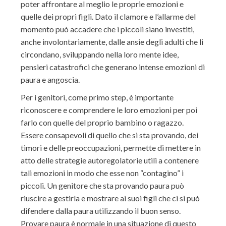
poter affrontare al meglio le proprie emozioni e
quelle
dei propri figli.
Dato il clamore e l’allarme del
momento può accadere che i piccoli siano invest
iti,
anche involontariamente, da
lle ansie degli adul
ti che li
circondano, sviluppando nella loro mente
idee,
pensie
ri catastrofici che generano
intense emozioni di
paura e angoscia.
Per i
ge
nitori, come primo
step
, è importante
riconoscere
e comprendere
le loro
emozioni
per poi
farlo con quelle del proprio bambino o ragazzo.
Essere consapevoli di quello che si sta provando, dei
timori e delle preoccupazioni, permette di mettere in
atto delle strategie
auto
regolatorie
utili a contenere
tali emozioni in modo che esse non “contagino” i
piccoli. Un genitore ch
e sta provando paura può
riuscire
a gestirla
e mostrare ai suoi figli che ci si può
difendere dalla paura utilizzando il buon senso.
Provare paura è normale in una situazione di questo