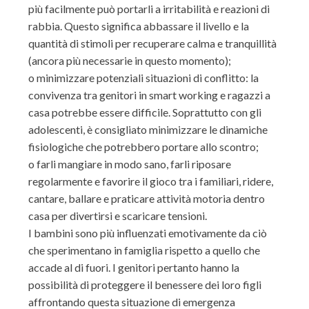
più facilmente può portarli a irritabilità e reazioni di
rabbia. Questo significa abbassare il livello e la
quantità di stimoli per recuperare calma e tranquillità
(ancora più necessarie in questo momento);
o
minimizzare potenziali situazioni di conflitto: la
convivenza tra genitori in
smart
working
e ragazzi a
casa potrebbe essere difficile. Soprattutto con gli
adolescenti, è consigliato minimizzare le dinamiche
fisiologiche che
potrebbero portare allo scontro;
o
farli mangiare in modo sano, farli riposare
regolarmente e favorire il gioco tra i familiari, ridere,
cantare, ballare e pratica
re attività motoria dentro
casa per divertirsi e scaricare tensioni.
I b
ambini sono più influenzati emotivamente da ciò
che sperimentano in famiglia rispetto a quello che
accade
al di
fuori.
I genitori pertanto hanno la
possibilità di proteggere il benessere dei loro
figli
affrontando questa situazione di emergenza