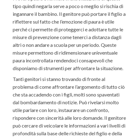
tipo quindi negarla serve a poco o meglio si rischia di
ingannare il bambino
.
Il genitore può portare il figlio a
riflettere sul fatto che l’emozione di paura è utile
perché ci permette di proteggerci e adottare tutte le
misure di prevenzione come
tenerci a distanza dagli
altri o
non andare a scuola per un periodo. Queste
misure permettono di ridimensionare un’eventuale
paura incontrollata rendendoci consapevoli che
disponiamo di
strumenti per affrontare la situazione.
Tanti genitori si stanno trovando di fronte al
problema di come affrontare l’argomento di
tutto
ciò
che sta accadendo con i figli, molti sono spaventati
dal bombardamento di notizie.
Può rivelarsi molto
utile
parlare con loro,
instaurare un confronto
,
rispondere con sincerità alle loro domande.
Il genitore
può
cercare
di veicolare
le informazioni a vari livell
i di
p
rofondità sulla base delle
richieste
del figlio
e de
lla