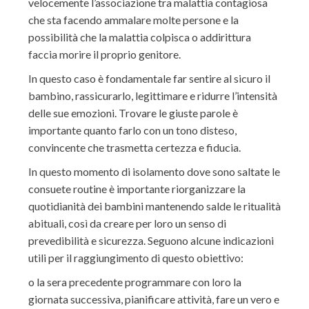
velocemente l’associazione tra malattia
contagiosa
che sta facendo ammalare molte persone e
la
possibilità che la malattia colpisca o addirittura
faccia morire il proprio genitore
.
In questo caso è fondamentale
far sentire al sicuro i
l
bambino, rassicurarlo, legittimare e ridurre l’intensità
delle sue
emozioni
. Trovare le giuste parole è
importante quanto farlo con un tono disteso,
convincente che trasmetta certezza e fiducia.
In questo momento di isolamento dove sono saltate le
consuete
routine è importante
riorganizzare la
quotidianità dei bambini mantenendo salde le ritual
ità
abituali, così
da creare per loro un senso di
prevedibi
lità e sicurezza
. Seguono alc
une indicazioni
utili
per il raggiungimento di questo obiettivo
:
o
la sera precedente programmare con loro la
giornata s
uccessiva, pianificare attività, fare un vero e