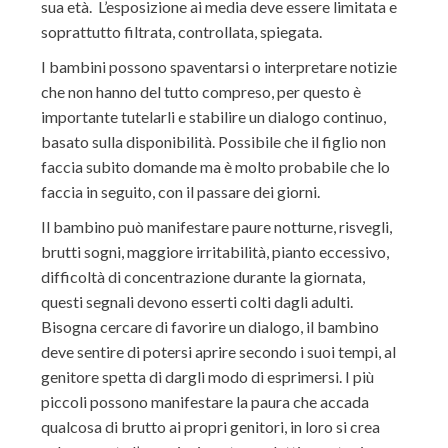
sua età. L’esposizione ai media deve essere limitata e
soprattutto filtrata, controllata, spiegata
.
I bambini possono spaventarsi o interpretare notizie
che non hanno del tutto compreso, per questo è
importante tutelarli e stabilire un dialogo continuo,
basato sulla disponibilità. Possibile che il figlio non
faccia subito domande ma è molto probabile che lo
faccia in seguito, con il passare dei giorni.
Il bambino può manifestare paure notturne, risvegli,
brut
ti sogni, maggiore irritabilità, pianto eccessivo,
difficoltà di concentrazione
durante la giornata,
questi segnali devono esserti colti dagli ad
ul
ti.
Bisogna cercare di favorire
un dialogo, il bambino
deve sentire di potersi aprire secondo i suoi tempi, al
genitore spetta di dargli modo di esprimersi.
I più
piccoli possono manifestare la paura che accada
qualcosa di brutto ai propri genitor
i, in loro si crea