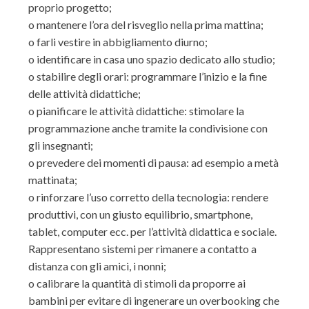
proprio progetto;
o
mantenere l’ora del risveglio
nella prima
mattina
;
o
farli vestire
in abbigliamento diurno
;
o
identificare in casa uno spazio dedicato allo studio
;
o
s
tabilire degli orari: programmare l’inizio e la fine
delle attività di
dattiche
;
o
pianificare le attività didattiche: stimolare la
programmazione anche tramite la condivisione con
gli insegnanti;
o
prevedere dei momenti di pausa: ad esempio a metà
mattinata;
o
rinforzare l’uso corretto della tecnologia: rendere
produ
ttivi, con un giusto equilibrio,
smartphone
,
tablet
, computer ecc. per
l’attività didattica e sociale.
Rappresentano sistemi per rimanere a contatto a
distanza con gli amici, i nonni;
o
calibrare la quantità di stimoli da proporre ai
bambini per evitare di ingenerare un overbooking che