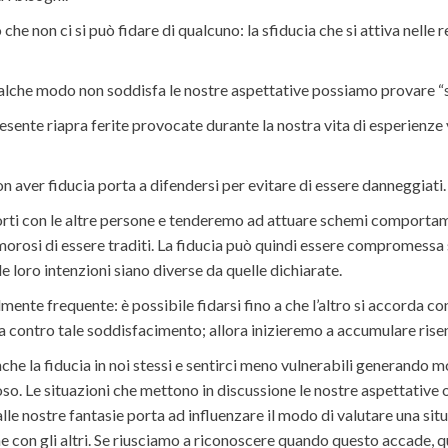
 che non ci si può fidare di qualcuno: la sfiducia che si attiva nell
ualche modo non soddisfa le nostre aspettative possiamo provare “sf
presente riapra ferite provocate durante la nostra vita di esperienze
n aver fiducia porta a difendersi per evitare di essere danneggiati.
orti con le altre persone e tenderemo ad attuare schemi comportame
morosi di essere traditi. La fiducia può quindi essere compromessa s
loro intenzioni siano diverse da quelle dichiarate.
almente frequente: è possibile fidarsi fino a che l’altro si accorda c
cosa contro tale soddisfacimento; allora inizieremo a accumulare ri
che la fiducia in noi stessi e sentirci meno vulnerabili generando 
o. Le situazioni che mettono in discussione le nostre aspettative o
alle nostre fantasie porta ad influenzare il modo di valutare una s
e con gli altri. Se riusciamo a riconoscere quando questo accade, q