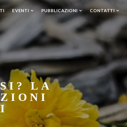
TI
EVENTI
PUBBLICAZIONI
CONTATTI
SI? LA
ZIONI
I