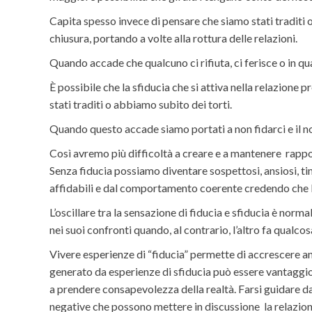
Capita spesso invece di pensare che siamo stati traditi o
chiusura, portando a volte alla rottura delle relazioni.
Quando accade che qualcuno ci rifiuta, ci ferisce o in q
È possibile che la sfiducia che si attiva nella relazione 
stati traditi o abbiamo subito dei torti.
Quando questo accade siamo portati a non fidarci e il no
Così avremo più difficoltà a creare e a mantenere rapp
Senza fiducia possiamo diventare sospettosi, ansiosi, ti
affidabili e dal comportamento coerente credendo che le 
L’oscillare tra la sensazione di fiducia e sfiducia è norm
nei suoi confronti quando, al contrario, l’altro fa qual
Vivere esperienze di “fiducia” permette di accrescere an
generato da esperienze di sfiducia può essere vantaggios
a prendere consapevolezza della realtà. Farsi guidare d
negative che possono mettere in discussione la relazion