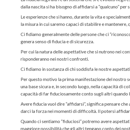
dalla nascita si ha bisogno di affidarsi a “qualcuno” per 
Le esperienze che si hanno, durante la vita e specialment
la misura in cui saremo capaci di stabilire e mantenere,
Ci fidiamo generalmente delle persone che ci “riconosco
genera senso di fiducia e di sicurezza.
Per cui la natura delle aspettative che si nutrono nei con
risponderanno nei nostri confronti.
Ci fidiamo in sostanza di chi soddisfa le nostre aspettat
Per questo motivo la prima manifestazione del nostro sen
una base sicura e, in secondo luogo, nella capacità di co
capacità di far fiduciosamente conto sugli altri quando l
Avere fiducia vuol dire “affidarsi”, significa pensare che
darci la forza nei momenti di difficoltà. Il potersi affid
Quando ci sentiamo “fiduciosi” potremo avere aspettative
maggiore possibilità che gli altri tengano conto dei nost