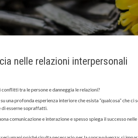
cia nelle relazioni interpersonali
 conflitti tra le persone e danneggia le relazioni?
u una profonda esperienza interiore che esista “qualcosa” che ci s
 di esserne sopraffatti.
uona comunicazione e interazione e spesso spiega il successo nelle 
esseri umani poiché risulta necessario per la sopravvivenza; si impara a