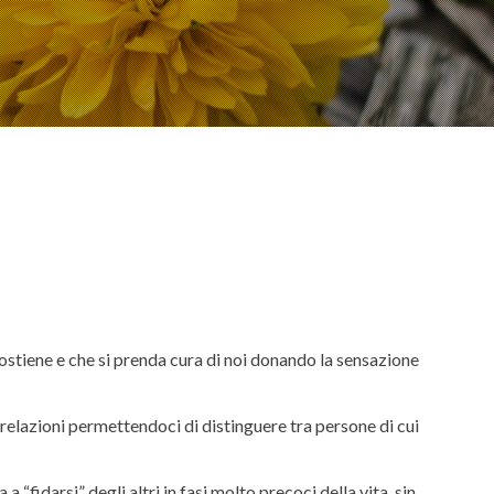
ostiene e che si prenda cura di noi donando la sensazione
relazioni permettendoci di distinguere tra persone di cui
 “fidarsi” degli altri in fasi molto precoci della vita, sin