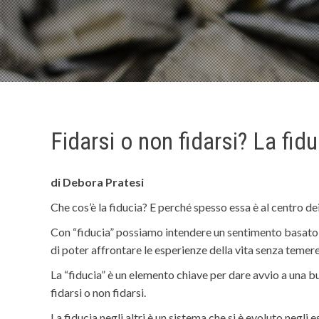
Fidarsi o non fidarsi? La fidu
di Debora Pratesi
Che cos’è la fiducia? E perché spesso essa è al centro dei
Con “fiducia” possiamo intendere un sentimento basato s
di poter affrontare le esperienze della vita senza temere
La “fiducia” è un elemento chiave per dare avvio a una b
fidarsi o non fidarsi.
La fiducia negli altri è un sistema che si è evoluto negli 