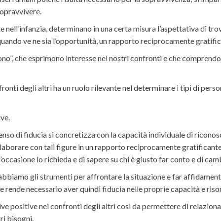
sopravvivere.
e nell’infanzia, determinano in una certa misura l’aspettativa di tr
 quando ve ne sia l’opportunità, un rapporto reciprocamente gratific
no”, che esprimono interesse nei nostri confronti e che comprendon
fronti degli altri ha un ruolo rilevante nel determinare i tipi di pe
ive.
so di fiducia si concretizza con la capacità individuale di riconosc
llaborare con tali figure in un rapporto reciprocamente gratificante
’occasione lo richieda e di sapere su chi è giusto far conto e di cam
 abbiamo gli strumenti per affrontare la situazione e far affidamento
are rende necessario aver quindi fiducia nelle proprie capacità e riso
 positive nei confronti degli altri così da permettere di relazion
ri bisogni.