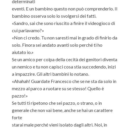
determinati
eventi. E un bambino questo non può comprenderlo. Il
bambino osserva solo lo svolgersi dei fatti.
«Sandro, sai che sono riuscito a finire il videogioco di
cui parlavamo?»
«Non ci credo. Tu non saresti mai in grado di finirlo da
solo. Finora sei andato avanti solo perché ti ho
aiutato io.»
Se un amico per colpa della cecità dei genitori diventa
un nemico e tu non capisci cosa stia succedendo, inizi
a impazzire. Gli altri bambini lo notano.
«Ahahah! Guardate Francesco che se ne sta da solo in
mezzo al parco a ruotare su se stesso! Quello è
pazzo!»
Se tutti ti ripetono che sei pazzo, o strano, o in
generale che non vai bene, anche se hai un carattere
forte
starai male perché vieni isolato dagli altri. Noi, in