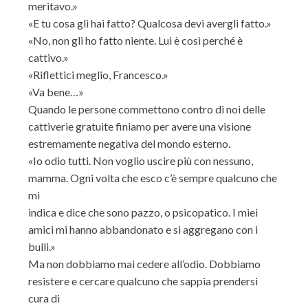
meritavo.»
«E tu cosa gli hai fatto? Qualcosa devi avergli fatto.»
«No, non gli ho fatto niente. Lui è così perché è
cattivo.»
«Riflettici meglio, Francesco.»
«Va bene…»
Quando le persone commettono contro di noi delle
cattiverie gratuite finiamo per avere una visione
estremamente negativa del mondo esterno.
«Io odio tutti. Non voglio uscire più con nessuno,
mamma. Ogni volta che esco c’è sempre qualcuno che
mi
indica e dice che sono pazzo, o psicopatico. I miei
amici mi hanno abbandonato e si aggregano con i
bulli.»
Ma non dobbiamo mai cedere all’odio. Dobbiamo
resistere e cercare qualcuno che sappia prendersi
cura di