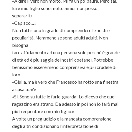
«A dire il vero non molto. Mi fa un po’ paura. Però sai,
lui e mio figlio sono molto amici, non posso
separarli.»
«Capisco…»
Non tutti sono in grado di comprendere le nostre
peculiarità. Nemmeno se sono adulti adulti. Non
bisogna
fare affidamento ad una persona solo perché è grande
di età ed è più saggia dei nostri coetanei. Potrebbe
benissimo essere meno comprensiva e più crudele di
loro.
«Giulia, ma è vero che Francesco ha rotto una finestra
a casa tua?»
«Sì. Sono su tutte le furie, guarda! Lo dicevo che quel
ragazzino era strano. Da adesso in poi non lo farò mai
più frequentare con mio figlio.»
A volte un pregiudizio e la mancata comprensione
degli altri condizionano l’interpretazione di