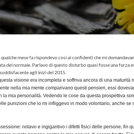
 a qualche mese fa rispondevo così ai confidenti che mi domandava
ta del normale. Parlavo di questo disturbo quasi fosse una forza este
 soddisfacente agli inizi del 2015.
questa visione era incompleta e soffriva ancora di una maturit
ente nella mia mente comparivano questi pensieri, essi doveva
n la mia personalità. Vedendo le cose da questa prospettiva sono 
lle punizioni che io mi infliggevo in modo volontario, anche se n
essione: notavo e ingigantivo i difetti fisici delle persone, fi