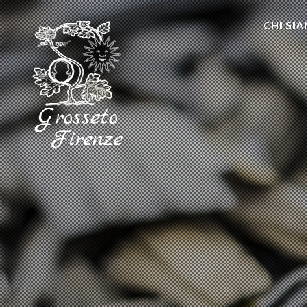
Skip
to
CHI SI
content