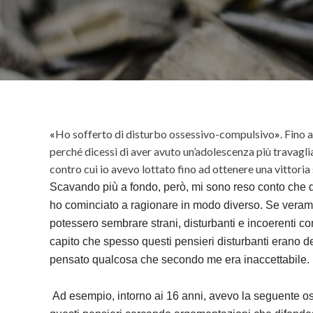
«
Ho sofferto di disturbo ossessivo-compulsivo
»
. Fino
perché dicessi di aver avuto un’adolescenza più travaglia
contro cui io avevo lottato fino ad ottenere una vittoria
Scavando più a fondo, però, mi sono reso conto che 
ho cominciato a ragionare in modo diverso. Se veram
potessero sembrare strani, disturbanti e incoerenti co
capito che spesso questi pensieri disturbanti erano de
pensato qualcosa che secondo me era inaccettabile.
Ad esempio, intorno ai 16 anni, avevo la seguente oss