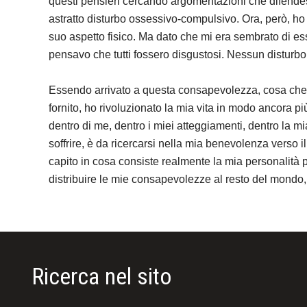
questi pensieri cercando argomentazioni che difendess
astratto disturbo ossessivo-compulsivo. Ora, però, ho c
suo aspetto fisico. Ma dato che mi era sembrato di esse
pensavo che tutti fossero disgustosi. Nessun disturbo
Essendo arrivato a questa consapevolezza, cosa che mi
fornito, ho rivoluzionato la mia vita in modo ancora p
dentro di me, dentro i miei atteggiamenti, dentro la 
soffrire, è da ricercarsi nella mia benevolenza verso
capito in cosa consiste realmente la mia personalità p
distribuire le mie consapevolezze al resto del mondo, 
Ricerca nel sito