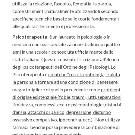
utilizza la relazione, l’ascolto, l’empatia, la parola,
come strumenti, naturalmente utilizzandoli secondo
specifiche tecniche basate sulle teorie fondamentali
alle quali fa riferimento il professionista.
Psicoterapeuta
: è un laureato in psicologia o in
medicina con una specializzazione di almeno quattro
anni in una scuola riconosciuta ufficialmente dallo
stato italiano. Questo consente l’iscrizione all’elenco
degli psicoterapeuti dell’Ordine degli Psicologi. Lo
Psicoterapeuta è
colui che “cura” la patologia, e aiuta
la persona a tornare ad una condizione di benessere
,
magari migliore di quello precedente come
problemi
di origine esistenziale (fobie, traumi, lutti, separazioni,
timidezza, complessi, ecc.) o psicopatologie (disturbi
d’ansia, attacchi di panico, depressione, disturbo
ossessivo compulsivo, ipocondria, ecc.)
. Non utilizza
farmaci, benché possa prevedere la combinazione di
psicoterapia e psicofarmacologia.