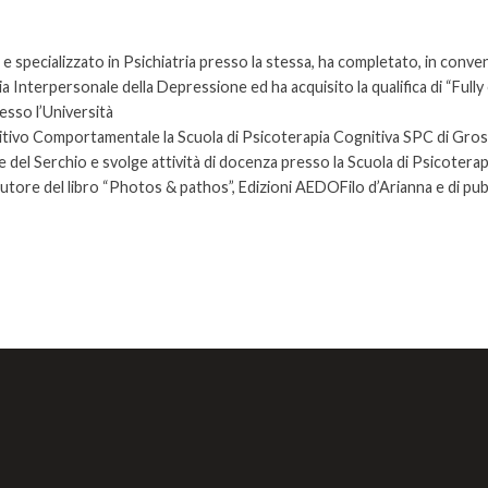
 e specializzato in Psichiatria presso la stessa, ha completato, in conv
a Interpersonale della Depressione ed ha acquisito la qualifica di “Fully
esso l’Università
ognitivo Comportamentale la Scuola di Psicoterapia Cognitiva SPC di Gro
e del Serchio e svolge attività di docenza presso la Scuola di Psicoterapi
utore del libro “Photos & pathos”, Edizioni AEDOFilo d’Arianna e di pubbli