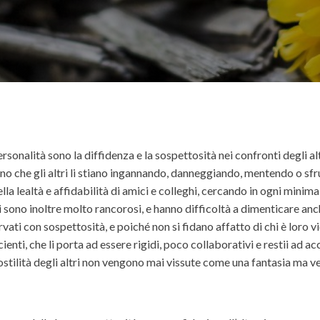
ersonalità sono la diffidenza e la sospettosità nei confronti degli a
nsano che gli altri li stiano ingannando, danneggiando, mentendo o s
a lealtà e affidabilità di amici e colleghi, cercando in ogni minim
ti sono inoltre molto rancorosi, e hanno difficoltà a dimenticare anc
rvati con sospettosità, e poiché non si fidano affatto di chi è loro 
ti, che li porta ad essere rigidi, poco collaborativi e restii ad acc
l’ostilità degli altri non vengono mai vissute come una fantasia ma v