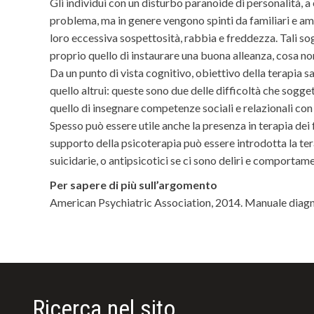
Gli individui con un disturbo paranoide di personalità, a
problema, ma in genere vengono spinti da familiari e ami
loro eccessiva sospettosità, rabbia e freddezza. Tali so
proprio quello di instaurare una buona alleanza, cosa no
Da un punto di vista cognitivo, obiettivo della terapia sa
quello altrui: queste sono due delle difficoltà che sog
quello di insegnare competenze sociali e relazionali co
Spesso può essere utile anche la presenza in terapia dei
supporto della psicoterapia può essere introdotta la tera
suicidarie, o antipsicotici se ci sono deliri e comportame
Per sapere di più sull’argomento
American Psychiatric Association, 2014. Manuale diagnos
Ricerca nel sito