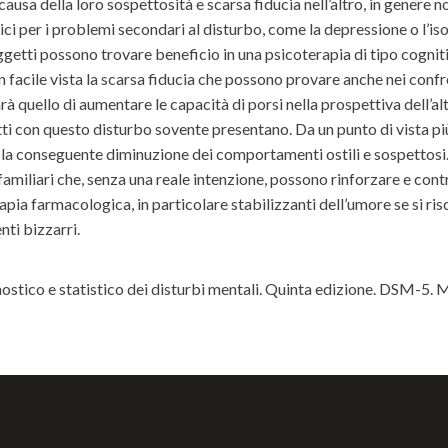
 causa della loro sospettosità e scarsa fiducia nell’altro, in genere
ci per i problemi secondari al disturbo, come la depressione o l’iso
ggetti possono trovare beneficio in una psicoterapia di tipo cogni
n facile vista la scarsa fiducia che possono provare anche nei confr
rà quello di aumentare le capacità di porsi nella prospettiva dell’alt
getti con questo disturbo sovente presentano. Da un punto di vista
n la conseguente diminuzione dei comportamenti ostili e sospettosi
 familiari che, senza una reale intenzione, possono rinforzare e con
pia farmacologica, in particolare stabilizzanti dell’umore se si risc
nti bizzarri.
tico e statistico dei disturbi mentali. Quinta edizione. DSM-5. M