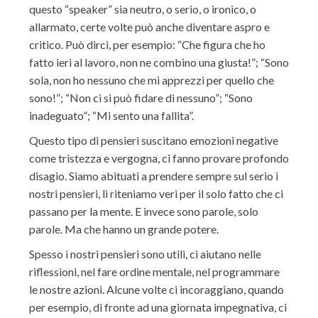
questo “speaker” sia neutro, o serio, o ironico, o
allarmato, certe volte può anche diventare aspro e
critico. Può dirci, per esempio: “Che figura che ho
fatto ieri al lavoro, non ne combino una giusta!”; “Sono
sola, non ho nessuno che mi apprezzi per quello che
sono!”; “Non ci si può fidare di nessuno”; “Sono
inadeguato”; “Mi sento una fallita”.
Questo tipo di pensieri suscitano emozioni negative
come tristezza e vergogna, ci fanno provare profondo
disagio. Siamo abituati a prendere sempre sul serio i
nostri pensieri, li riteniamo veri per il solo fatto che ci
passano per la mente. E invece sono parole, solo
parole. Ma che hanno un grande potere.
Spesso i nostri pensieri sono utili, ci aiutano nelle
riflessioni, nel fare ordine mentale, nel programmare
le nostre azioni. Alcune volte ci incoraggiano, quando
per esempio, di fronte ad una giornata impegnativa, ci