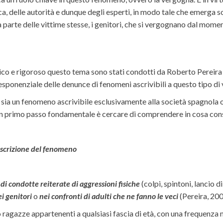
ca, delle autorità e dunque degli esperti, in modo tale che emerga
 parte delle vittime stesse, i genitori, che si vergognano dal mome
ico e rigoroso questo tema sono stati condotti da Roberto Pereira 
 esponenziale delle denunce di fenomeni ascrivibili a questo tipo di 
le sia un fenomeno ascrivibile esclusivamente alla società spagnol
o, un primo passo fondamentale è cercare di comprendere in cosa co
descrizione del fenomeno
di condotte reiterate di aggressioni fisiche
(colpi, spintoni, lancio d
ei genitori
o
nei confronti di adulti che ne fanno le veci
(Pereira, 200
o ragazze appartenenti a qualsiasi fascia di età, con una frequenz