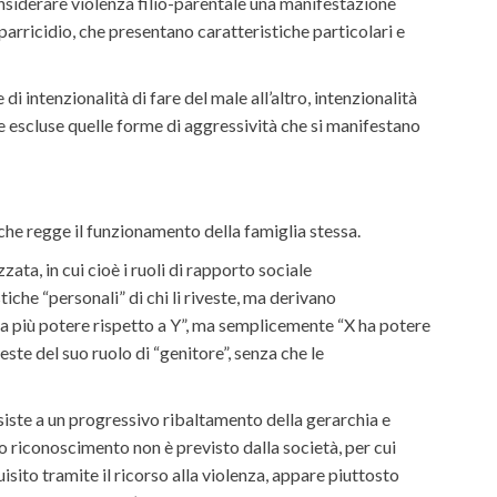
nsiderare violenza filio-parentale una manifestazione
 parricidio, che presentano caratteristiche particolari e
intenzionalità di fare del male all’altro, intenzionalità
e escluse quelle forme di aggressività che si manifestano
che regge il funzionamento della famiglia stessa.
ta, in cui cioè i ruoli di rapporto sociale
iche “personali” di chi li riveste, ma derivano
“X ha più potere rispetto a Y”, ma semplicemente “X ha potere
ste del suo ruolo di “genitore”, senza che le
siste a un progressivo ribaltamento della gerarchia e
to riconoscimento non è previsto dalla società, per cui
sito tramite il ricorso alla violenza, appare piuttosto