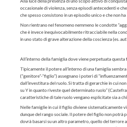
Alla luce della presenza di uno scopo attivo di conquis
occasionale di violenza, senza episodi antecedenti e che 
che spesso consistono in un episodio unico e che non ha
Non rientrano nel fenomeno nemmeno le condotte “aggressi
che è invece inequivocabilmente ritracciabile nella cond
in uno stato di grave alterazione della coscienza (es. aut
All’interno della famiglia dove viene perpetuata questa 
Tipicamente il potere all’interno di una famiglia sembra 
(“genitore”-“figlio”) assegnano i poteri di “influenzamen
dall’investitura del ruolo. Si tratta di gerarchie in cui n
su Y in quanto riveste quel determinato ruolo” (Castefran
caratteristiche di tale ruolo vengano esplicitate sia a chi 
Nelle famiglie in cui il figlio diviene sistematicamente
dunque del rango sociale. Il potere del figlio non potrà 
dovrà basarsi su un altro parametro, quello del terrore a