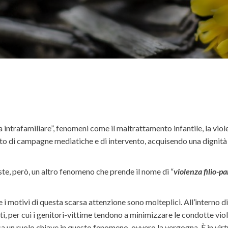
a intrafamiliare”, fenomeni come il maltrattamento infantile, la viol
tto di campagne mediatiche e di intervento, acquisendo una dignit
iste, però, un altro fenomeno che prende il nome di “
violenza filio-p
i motivi di questa scarsa attenzione sono molteplici. All’interno di
i, per cui i genitori-vittime tendono a minimizzare le condotte viol
 un ruolo chiave in questo fenomeno, ovvero la vergogna. È in virtù d