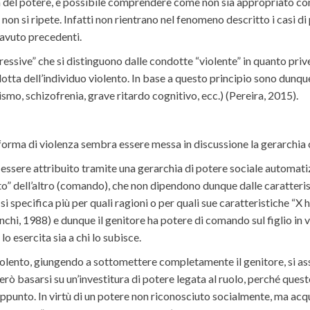
ta del potere, è possibile comprendere come non sia appropriato co
non si ripete. Infatti non rientrano nel fenomeno descritto i casi di
 avuto precedenti.
ve” che si distinguono dalle condotte “violente” in quanto prive di 
otta dell’individuo violento. In base a questo principio sono dunqu
ismo, schizofrenia, grave ritardo cognitivo, ecc.) (Pereira, 2015).
forma di violenza sembra essere messa in discussione la gerarchia 
essere attribuito tramite una gerarchia di potere sociale automatizza
to” dell’altro (comando), che non dipendono dunque dalle caratterist
on si specifica più per quali ragioni o per quali sue caratteristiche 
chi, 1988) e dunque il genitore ha potere di comando sul figlio in ve
lo esercita sia a chi lo subisce.
 violento, giungendo a sottomettere completamente il genitore, si as
però basarsi su un’investitura di potere legata al ruolo, perché ques
ppunto. In virtù di un potere non riconosciuto socialmente, ma acqui