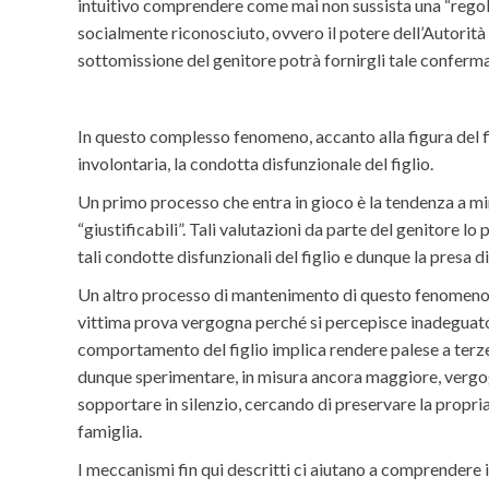
intuitivo comprendere come mai non sussista una “regola d
socialmente riconosciuto, ovvero il potere dell’Autorità d
sottomissione del genitore potrà fornirgli tale conferma
In questo complesso fenomeno, accanto alla figura del f
involontaria, la condotta disfunzionale del figlio.
Un primo processo che entra in gioco è la tendenza a mi
“giustificabili”. Tali valutazioni da parte del genitore l
tali condotte disfunzionali del figlio e dunque la presa d
Un altro processo di mantenimento di questo fenomeno è
vittima prova vergogna perché si percepisce inadeguato r
comportamento del figlio implica rendere palese a terze 
dunque sperimentare, in misura ancora maggiore, vergogn
sopportare in silenzio, cercando di preservare la propri
famiglia.
I meccanismi fin qui descritti ci aiutano a comprendere