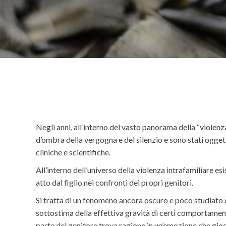
Negli anni, all’interno del vasto panorama della “violenz
d’ombra della vergogna e del silenzio e sono stati ogge
cliniche e scientifiche.
All’interno dell’universo della violenza intrafamiliare es
atto dal figlio nei confronti dei propri genitori.
Si tratta di un fenomeno ancora oscuro e poco studiato e 
sottostima della effettiva gravità di certi comportament
parte del genitore trova ragione in un’emozione che gioca