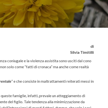
di
Silvia Timitilli
enza coniugale e la violenza assistita sono usciti dal cono
à non solo come “fatti di cronaca” ma anche come realtà
arentale
” e che consiste in maltrattamenti reiterati messi in
 queste famiglie, infatti, prevale un atteggiamento di
ente del figlio. Tale tendenza alla minimizzazione da
ell’intrecciarsi di questi fattori, dunque, che solo i casi