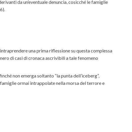
derivanti da un’eventuale denuncia, cosicché le famiglie
6).
di intraprendere una prima riflessione su questa complessa
mero di casi di cronaca ascrivibili a tale fenomeno
inché non emerga soltanto “la punta dell’iceberg”,
famiglie ormai intrappolate nella morsa del terrore e