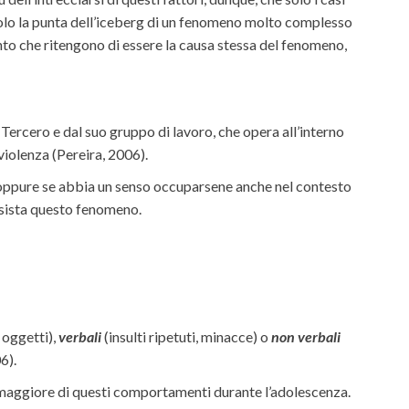
 solo la punta dell’iceberg di un fenomeno molto complesso
nto che ritengono di essere la causa stessa del fenomeno,
Tercero e dal suo gruppo di lavoro, che opera all’interno
violenza (Pereira, 2006).
a oppure se abbia un senso occuparsene anche nel contesto
nsista questo fenomeno.
i oggetti),
verbali
(insulti ripetuti, minacce) o
non verbali
6).
a maggiore di questi comportamenti durante l’adolescenza.