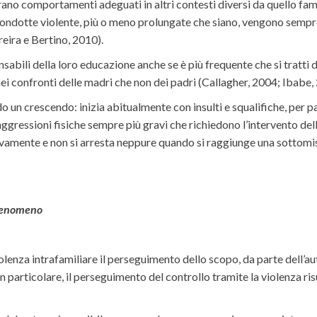
rano comportamenti adeguati in altri contesti diversi da quello fam
condotte violente, più o meno prolungate che siano, vengono sempre
eira e Bertino, 2010).
nsabili della loro educazione anche se è più frequente che si tratti d
 confronti delle madri che non dei padri (Callagher, 2004; Ibabe,
o un crescendo: inizia abitualmente con insulti e squalifiche, per p
i aggressioni fisiche sempre più gravi che richiedono l’intervento de
ivamente e non si arresta neppure quando si raggiunge una sottomis
l fenomeno
lenza intrafamiliare il perseguimento dello scopo, da parte dell’autor
, in particolare, il perseguimento del controllo tramite la violenza r