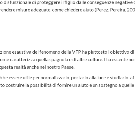
o disfunzionale di proteggere il figlio dalle conseguenze negative 
i prendere misure adeguate, come chiedere aiuto (Perez, Pereira, 200
rizione esaustiva del fenomeno della VFP, ha piuttosto l’obiettivo 
come caratterizza quella spagnola e di altre culture. Il crescente nu
 questa realtà anche nel nostro Paese.
essere utile per normalizzarlo, portarlo alla luce e studiarlo, aff
ostruire la possibilità di fornire un aiuto e un sostegno a quelle 