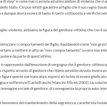
i stop” e come mai si assista ad un’escalation di violenza che si ar
ello Stato. Chi può infatti garantire al figlio che il suo regno basat
 e dunque dovrà essere di tanto in tanto sottoposta a verifiche se
iglio-violento, abbiamo la figura del genitore-vittima, che con il
nimizzare i comportamenti del figlio, liquidandoli come “non gravi
o portano a mettere in atto un “non-comportamento”, ovvero non interv
i potere da parte di quest’ultimo.
 rappresento dall’emozione di vergogna che il genitore-vittima spe
ispetto al ruolo di genitore che ritiene avrebbe dovuto invece esse
figure queste sue mancanze, esporsi al rischio di essere giudicato 
a e sofferenza (Castelfranchi, Mancini, Miceli, 2002). La soluzion
a immagine sociale di genitore, di conseguenza la propria auto-imma
 il fenomeno del mantenimento della segretezza, caratterista fondam