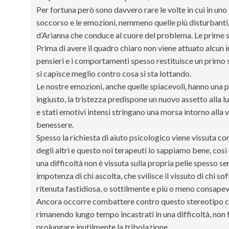
Per fortuna però sono davvero rare le volte in cui in uno 
soccorso e le emozioni, nemmeno quelle più disturbanti, s
d’Arianna che conduce al cuore del problema. Le prime sed
Prima di avere il quadro chiaro non viene attuato alcun in
pensieri e i comportamenti spesso restituisce un primo 
si capisce meglio contro cosa si sta lottando.
Le nostre emozioni, anche quelle spiacevoli, hanno una pr
ingiusto, la tristezza predispone un nuovo assetto alla l
e stati emotivi intensi stringano una morsa intorno alla
benessere.
Spesso la richiesta di aiuto psicologico viene vissuta com
degli altri e questo noi terapeuti lo sappiamo bene, cos
una difficoltà non è vissuta sulla propria pelle spesso se
impotenza di chi ascolta, che svilisce il vissuto di chi s
ritenuta fastidiosa, o sottilmente e più o meno consapevo
Ancora occorre combattere contro questo stereotipo che
rimanendo lungo tempo incastrati in una difficoltà, non 
prolungare inutilmente la tribolazione.