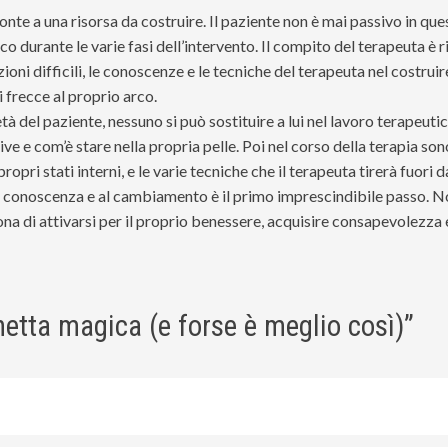
nte a una risorsa da costruire. Il paziente non è mai passivo in ques
o durante le varie fasi dell’intervento. Il compito del terapeuta è r
zioni difficili, le conoscenze e le tecniche del terapeuta nel costru
i frecce al proprio arco.
à del paziente, nessuno si può sostituire a lui nel lavoro terapeutico
 vive e com’è stare nella propria pelle. Poi nel corso della terapia 
pri stati interni, e le varie tecniche che il terapeuta tirerà fuori dal
to conoscenza e al cambiamento è il primo imprescindibile passo. N
 di attivarsi per il proprio benessere, acquisire consapevolezza e
etta magica (e forse è meglio così)
”