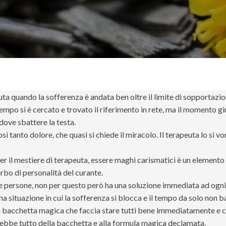
uta quando la sofferenza è andata ben oltre il limite di sopportazion
tempo si è cercato e trovato il riferimento in rete, ma il momento gi
 dove sbattere la testa.
sì tanto dolore, che quasi si chiede il miracolo. Il terapeuta lo si
per il mestiere di terapeuta, essere maghi carismatici è un element
urbo di personalità del curante.
alle persone, non per questo però ha una soluzione immediata ad og
una situazione in cui la sofferenza si blocca e il tempo da solo non ba
bacchetta magica che faccia stare tutti bene immediatamente e che 
andrebbe tutto della bacchetta e alla formula magica declamata.