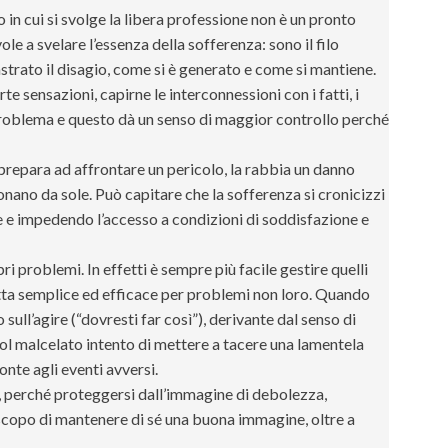
o in cui si svolge la libera professione non è un pronto
e a svelare l’essenza della sofferenza: sono il filo
astrato il disagio, come si è generato e come si mantiene.
te sensazioni, capirne le interconnessioni con i fatti, i
 problema e questo dà un senso di maggior controllo perché
 prepara ad affrontare un pericolo, la rabbia un danno
ionano da sole. Può capitare che la sofferenza si cronicizzi
le e impedendo l’accesso a condizioni di soddisfazione e
ri problemi. In effetti è sempre più facile gestire quelli
cetta semplice ed efficace per problemi non loro. Quando
sull’agire (“dovresti far così”), derivante dal senso di
i col malcelato intento di mettere a tacere una lamentela
nte agli eventi avversi.
, perché proteggersi dall’immagine di debolezza,
 scopo di mantenere di sé una buona immagine, oltre a