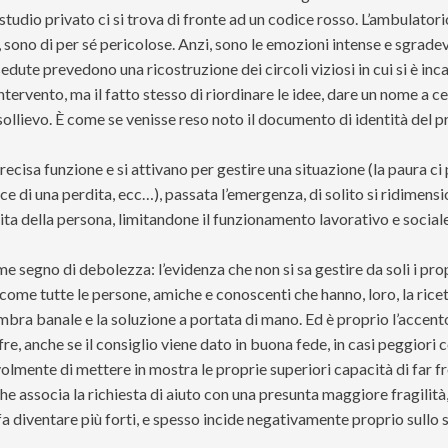
studio privato ci si trova di fronte ad un codice rosso. L’ambulatori
ono di per sé pericolose. Anzi, sono le emozioni intense e sgradevol
ute prevedono una ricostruzione dei circoli viziosi in cui si è inc
tervento, ma il fatto stesso di riordinare le idee, dare un nome a cer
sollievo. È come se venisse reso noto il documento di identità del
ecisa funzione e si attivano per gestire una situazione (la paura ci
uce di una perdita, ecc…), passata l’emergenza, di solito si ridimens
 vita della persona, limitandone il funzionamento lavorativo e socia
e segno di debolezza: l’evidenza che non si sa gestire da soli i prop
ì come tutte le persone, amiche e conoscenti che hanno, loro, la ri
mbra banale e la soluzione a portata di mano. Ed è proprio l’accento 
offre, anche se il consiglio viene dato in buona fede, in casi peggior
lmente di mettere in mostra le proprie superiori capacità di far fro
 associa la richiesta di aiuto con una presunta maggiore fragilità
fa diventare più forti, e spesso incide negativamente proprio sullo