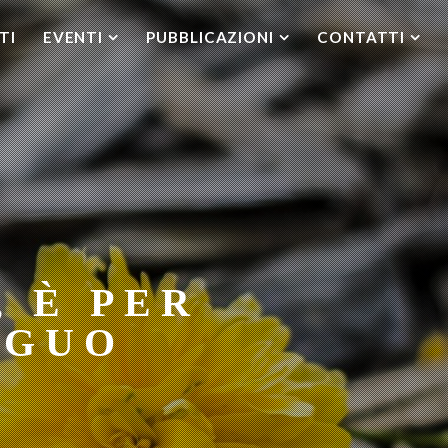
TI
EVENTI
PUBBLICAZIONI
CONTATTI
 È PER
EGUO