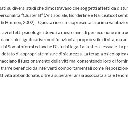
asati su diversi studi che dimostravano che soggetti affetti da dis
 personalità “Cluster B” (Antisociale, Borderline e Narcisitico) sem
d & Harmon, 2002). Questa ricerca rappresenta la prima valutazione
ravi effetti psicologici dovuti a mesi o anni di persecuzione e intru
rdano solo significative modificazioni al proprio stile di vita, ma a
bi Somatoformi ed anche Disturbi legati alla sfera sessuale. La pri
 dotato di appropriate misure di sicurezza. La terapia psicologica 
acciano il funzionamento della vittima, consentendo loro di fornirsi
no trarre beneficio da interventi comportamentali come l’esposizion
tività abbandonate, oltre a superare l’ansia associata a tale feno