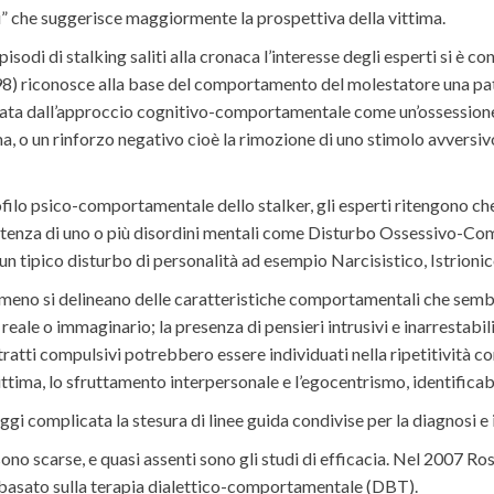
” che suggerisce maggiormente la prospettiva della vittima.
sodi di stalking saliti alla cronaca l’interesse degli esperti si è c
98) riconosce alla base del comportamento del molestatore una pa
egata dall’approccio cognitivo-comportamentale come un’ossessione
a, o un rinforzo negativo cioè la rimozione di uno stimolo avversivo
filo psico-comportamentale dello stalker, gli esperti ritengono che
stenza di uno o più disordini mentali come Disturbo Ossessivo-Com
i un tipico disturbo di personalità ad esempio Narcisistico, Istrioni
enomeno si delineano delle caratteristiche comportamentali che sem
 reale o immaginario; la presenza di pensieri intrusivi e inarrestabil
 tratti compulsivi potrebbero essere individuati nella ripetitività c
ttima, lo sfruttamento interpersonale e l’egocentrismo, identificab
i complicata la stesura di linee guida condivise per la diagnosi e i
 sono scarse, e quasi assenti sono gli studi di efficacia. Nel 2007 R
, basato sulla terapia dialettico-comportamentale (DBT).