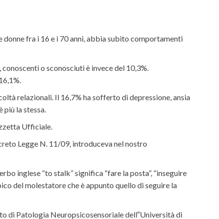
le donne fra i 16 e i 70 anni, abbia subito comportamenti
i, conoscenti o sconosciuti è invece del 10,3%.
 16,1%.
oltà relazionali. Il 16,7% ha sofferto di depressione, ansia
 più la stessa.
zzetta Ufficiale.
ecreto Legge N. 11/09, introduceva nel nostro
rbo inglese “to stalk” significa “fare la posta”, “inseguire
pico del molestatore che è appunto quello di seguire la
ento di Patologia Neuropsicosensoriale dell‟Università di