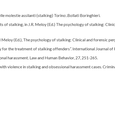
le molestie assilanti (stalking) Torino:.Bollati Boringhieri.
 of stalking, in J.R. Meloy (Ed.) The psychology of stalking: Clin
id Meloy (Ed.), The psychology of stalking: Clinical and forensic p
y for the treatment of stalking offenders”. International Journal o
sional harassment. Law and Human Behavior, 27, 251-265.
with violence in stalking and obsessional harassment cases. Crimin