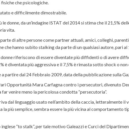
a fisiche che psicologiche.
tato e difficilmente dimostrabile.
ù le donne, da un’indagine ISTAT del 2014 si stima che il 21,5% del
ria vita.
 parte di altre persone come partner attuali, amici, colleghi, parent
 che hanno subìto stalking da parte di un qualsiasi autore, pari al
onne riferiscono di essere diventate più diffidenti o di avere diffic
,2% è diventata più aggressiva e il 7,5% è rimasta sotto shock o non è
e a partire dal 24 Febbraio 2009, data della pubblicazione sulla Ga
le Pari Opportunità Mara Carfagna contro i persecutori, divenuto D
a far venire meno la pericolosa condotta “persecutoria”.
iva dal linguaggio usato nell’ambito della caccia, letteralmente il ve
a la più semplice, sembra essere la più vicina al comportamento ti
bo inglese “to stalk”, per tale motivo Galeazzi e Curci del Dipartim