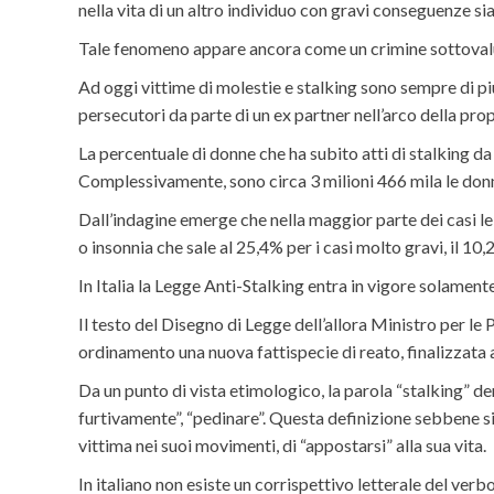
nella vita di un altro individuo con gravi conseguenze si
Tale fenomeno appare ancora come un crimine sottovalu
Ad oggi vittime di molestie e stalking sono sempre di pi
persecutori da parte di un ex partner nell’arco della prop
La percentuale di donne che ha subito atti di stalking da
Complessivamente, sono circa 3 milioni 466 mila le donne
Dall’indagine emerge che nella maggior parte dei casi le d
o insonnia che sale al 25,4% per i casi molto gravi, il 10
In Italia la Legge Anti-Stalking entra in vigore solament
Il testo del Disegno di Legge dell’allora Ministro per 
ordinamento una nuova fattispecie di reato, finalizzata 
Da un punto di vista etimologico, la parola “stalking” der
furtivamente”, “pedinare”. Questa definizione sebbene si
vittima nei suoi movimenti, di “appostarsi” alla sua vita.
In italiano non esiste un corrispettivo letterale del ver