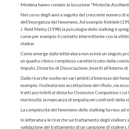
Modena hanno coniato la locuzione “Molestie Assillanti
Nel corso degli anni a seguito del crescente numero di epi
dell’insorgenza del fenomeno. Ad esempio Keinlein (19
J. Reid Meloy (1998) la psicologia dello stalking è spi
come per esempio il contatto intermittente con la vittim
stalker.
Come emerge dalla letteratura non esiste un singolo pro
un quadro clinico complesso caratterizzato dalla coesi
Impulsi, Disturbo di Dissociazione, inseriti all’interno d
Dalle ricerche svolte nei vari ambiti d’interesse del f
esempio: l’ostinata non accettazione del rifiuto, sia esso
tratti ascrivibili al disturbo Ossessivo Compulsivo i cui
morbosità, la mancanza di empatia nei confronti della vi
La complessità del fenomeno dello stalking ha reso ad ogg
In letteratura le ricerche sul trattamento degli stalkers
validazione del trattamento di un campione di stalkers