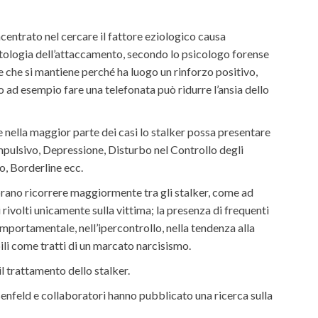
oncentrato nel cercare il fattore eziologico causa
tologia dell’attaccamento, secondo lo psicologo forense
 che si mantiene perché ha luogo un rinforzo positivo,
 ad esempio fare una telefonata può ridurre l’ansia dello
 nella maggior parte dei casi lo stalker possa presentare
pulsivo, Depressione, Disturbo nel Controllo degli
co, Borderline ecc.
brano ricorrere maggiormente tra gli stalker, come ad
i rivolti unicamente sulla vittima; la presenza di frequenti
omportamentale, nell’ipercontrollo, nella tendenza alla
ili come tratti di un marcato narcisismo.
l trattamento dello stalker.
osenfeld e collaboratori hanno pubblicato una ricerca sulla