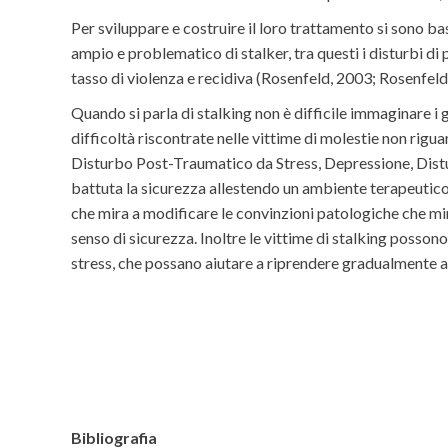
Per sviluppare e costruire il loro trattamento si sono b
ampio e problematico di stalker, tra questi i disturbi di
tasso di violenza e recidiva (Rosenfeld, 2003; Rosenfel
Quando si parla di stalking non è difficile immaginare i g
difficoltà riscontrate nelle vittime di molestie non rigua
Disturbo Post-Traumatico da Stress, Depressione, Distur
battuta la sicurezza allestendo un ambiente terapeutico
che mira a modificare le convinzioni patologiche che min
senso di sicurezza. Inoltre le vittime di stalking posso
stress, che possano aiutare a riprendere gradualmente at
Bibliografia